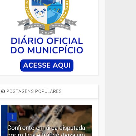
POSTAGENS POPULARES
1
Confronto em área disputada
por milícia e tráfico deixa um