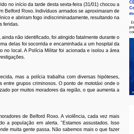
CE
do no início da tarde desta sexta-feira (31/01) chocou a
Co
m Belford Roxo. Indivíduos armados se aproximaram de
m
nico e abriram fogo indiscriminadamente, resultando na
En
 feridas.
pr
co
nda não identificado, foi atingido fatalmente durante o
 uma delas foi socorrida e encaminhada a um hospital da
no local. A Polícia Militar foi acionada e isolou a área
vestigações.
ecida, mas a polícia trabalha com diversas hipóteses,
as entre grupos criminosos. O ponto de mototáxi onde o
lizado por muitos moradores da região, o que aumenta a
radores de Belford Roxo. A violência, cada vez mais
ado a população em alerta. "Estamos assustados. Isso
onde muita gente passa. Não sabemos mais o que fazer