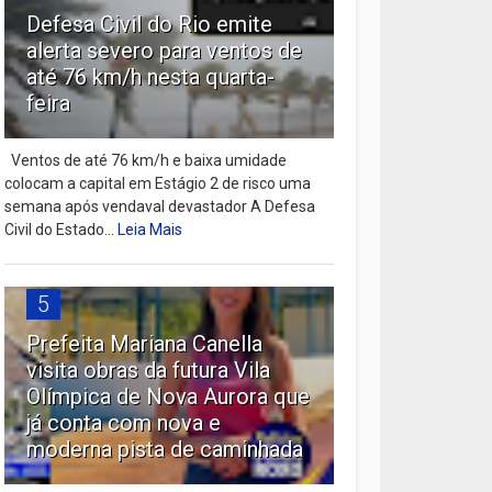
Defesa Civil do Rio emite
alerta severo para ventos de
até 76 km/h nesta quarta-
feira
Ventos de até 76 km/h e baixa umidade
colocam a capital em Estágio 2 de risco uma
semana após vendaval devastador A Defesa
Civil do Estado...
Leia Mais
5
Prefeita Mariana Canella
visita obras da futura Vila
Olímpica de Nova Aurora que
já conta com nova e
moderna pista de caminhada