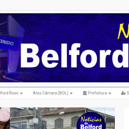
elford Roxo
Atos Câmara (BOL)
Prefeitura
S