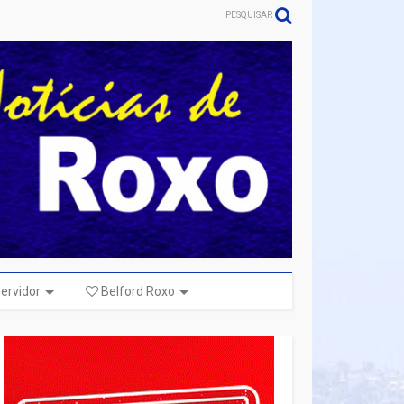
PESQUISAR
ervidor
Belford Roxo