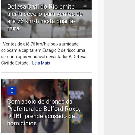
Defesa Civil do Rio emite
alerta severo para ventos de
até 76 km/h nesta quarta-
feira
Ventos de até 76 km/h e baixa umidade
colocam a capital em Estágio 2 de risco uma
semana após vendaval devastador A Defesa
Civil do Estado...
Leia Mais
5
Com apoio de drones da
Prefeitura de Belford Roxo,
DHBF prende acusado de
homicídios