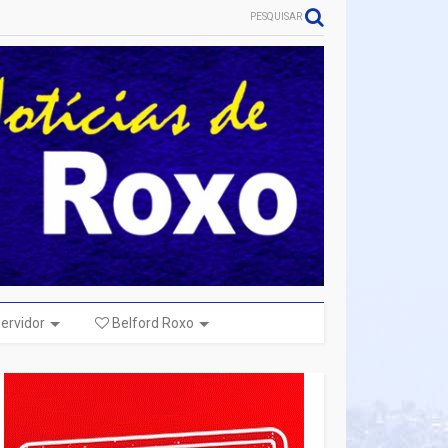
PESQUISAR
ervidor
Belford Roxo