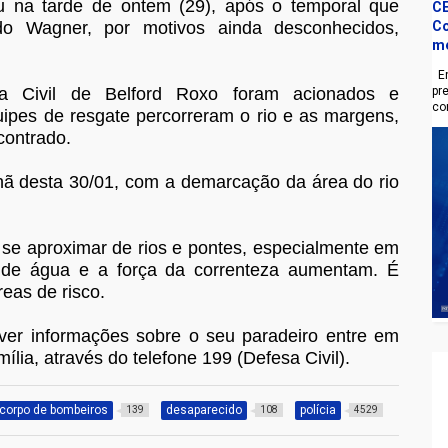
reu na tarde de ontem (29), após o temporal que
CE
do Wagner, por motivos ainda desconhecidos,
Co
m
En
 Civil de Belford Roxo foram acionados e
pr
co
ipes de resgate percorreram o rio e as margens,
contrado.
hã desta 30/01, com a demarcação da área do rio
e se aproximar de rios e pontes, especialmente em
 de água e a força da correnteza aumentam. É
reas de risco.
ver informações sobre o seu paradeiro entre em
lia, através do telefone 199 (Defesa Civil).
corpo de bombeiros
desaparecido
polícia
139
108
4529