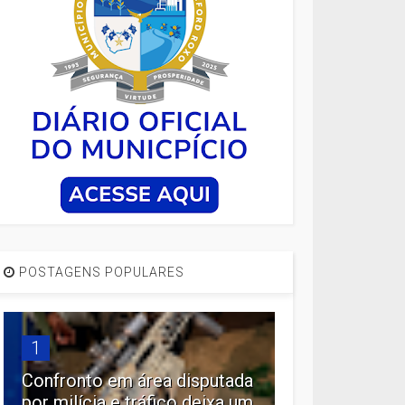
POSTAGENS POPULARES
1
Confronto em área disputada
por milícia e tráfico deixa um