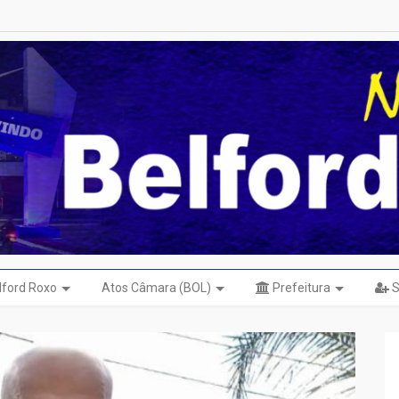
elford Roxo
Atos Câmara (BOL)
Prefeitura
S