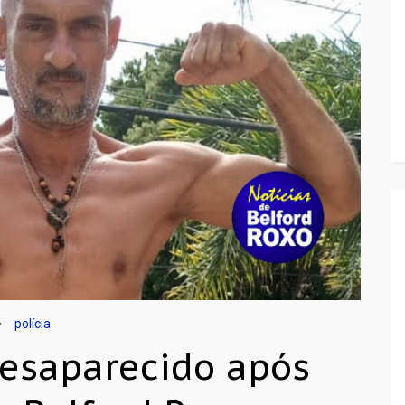
polícia
saparecido após