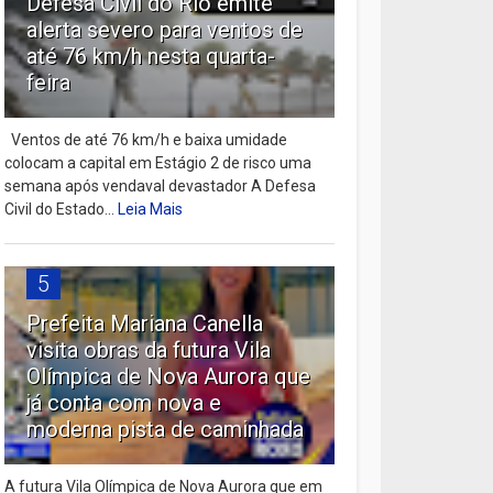
Defesa Civil do Rio emite
alerta severo para ventos de
até 76 km/h nesta quarta-
feira
Ventos de até 76 km/h e baixa umidade
colocam a capital em Estágio 2 de risco uma
semana após vendaval devastador A Defesa
Civil do Estado...
Leia Mais
5
Prefeita Mariana Canella
visita obras da futura Vila
Olímpica de Nova Aurora que
já conta com nova e
moderna pista de caminhada
A futura Vila Olímpica de Nova Aurora que em