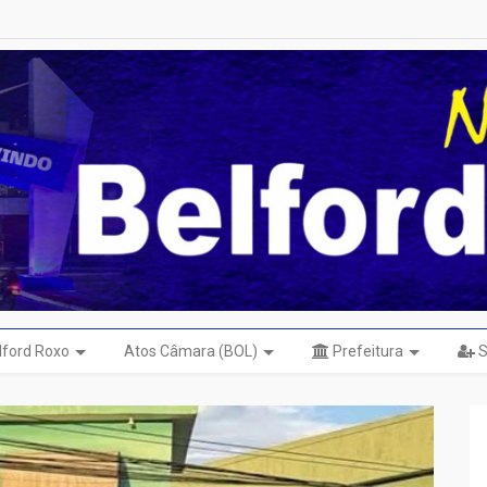
elford Roxo
Atos Câmara (BOL)
Prefeitura
S