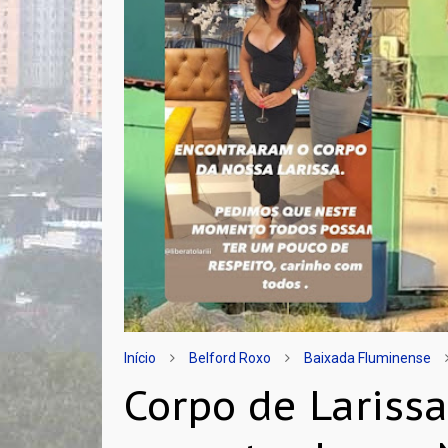
Início
Belford Roxo
Baixada Fluminense
Corpo de Lariss