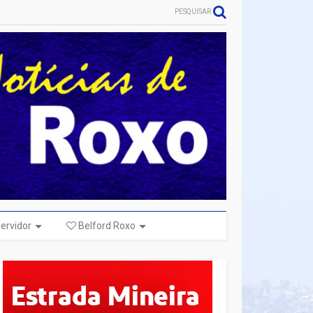
PESQUISAR
ervidor
Belford Roxo