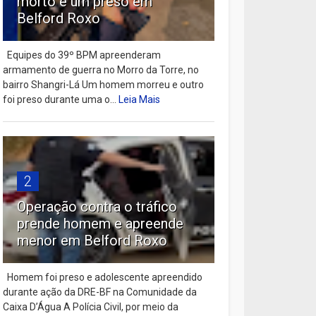
morto e um preso em
Belford Roxo
Equipes do 39º BPM apreenderam
armamento de guerra no Morro da Torre, no
bairro Shangri-Lá Um homem morreu e outro
foi preso durante uma o...
Leia Mais
2
Operação contra o tráfico
prende homem e apreende
menor em Belford Roxo
Homem foi preso e adolescente apreendido
durante ação da DRE-BF na Comunidade da
Caixa D’Água A Polícia Civil, por meio da