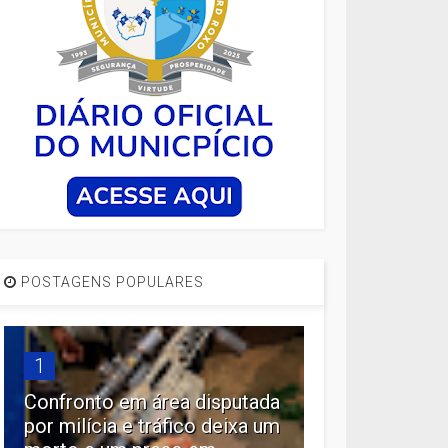
POSTAGENS POPULARES
1
Confronto em área disputada
por milícia e tráfico deixa um