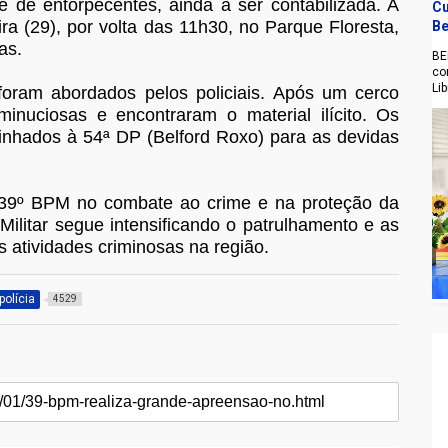
 de entorpecentes, ainda a ser contabilizada. A
Cu
ra (29), por volta das 11h30, no Parque Floresta,
Be
as.
BE
co
Li
 foram abordados pelos policiais. Após um cerco
minuciosas e encontraram o material ilícito. Os
nhados à 54ª DP (Belford Roxo) para as devidas
 39º BPM no combate ao crime e na proteção da
Militar segue intensificando o patrulhamento e as
as atividades criminosas na região.
polícia
4529