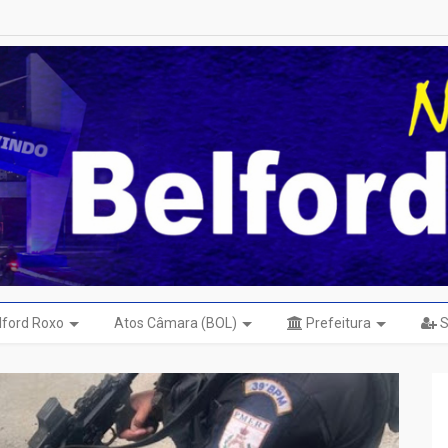
elford Roxo
Atos Câmara (BOL)
Prefeitura
S