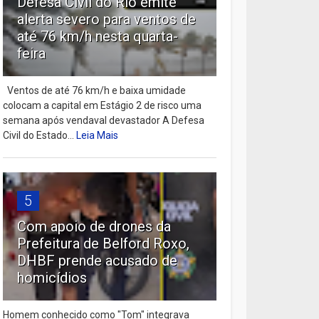
Defesa Civil do Rio emite
alerta severo para ventos de
até 76 km/h nesta quarta-
feira
Ventos de até 76 km/h e baixa umidade
colocam a capital em Estágio 2 de risco uma
semana após vendaval devastador A Defesa
Civil do Estado...
Leia Mais
5
Com apoio de drones da
Prefeitura de Belford Roxo,
DHBF prende acusado de
homicídios
Homem conhecido como "Tom" integrava