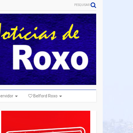
PESQUISAR
ervidor
Belford Roxo