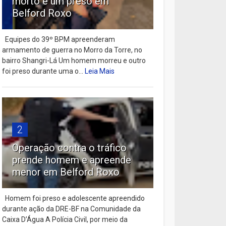
morto e um preso em
Belford Roxo
Equipes do 39º BPM apreenderam
armamento de guerra no Morro da Torre, no
bairro Shangri-Lá Um homem morreu e outro
foi preso durante uma o...
Leia Mais
2
Operação contra o tráfico
prende homem e apreende
menor em Belford Roxo
Homem foi preso e adolescente apreendido
durante ação da DRE-BF na Comunidade da
Caixa D’Água A Polícia Civil, por meio da