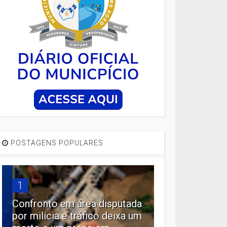
POSTAGENS POPULARES
1
Confronto em área disputada
por milícia e tráfico deixa um