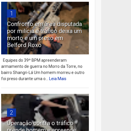
1
Confronto em área disputada
por milícia e tráfico deixa um
morto e um preso em
Belford Roxo
Equipes do 39º BPM apreenderam
armamento de guerra no Morro da Torre, no
bairro Shangri-Lá Um homem morreu e outro
foi preso durante uma o...
Leia Mais
2
Operação contra o tráfico
prende homem e apreende