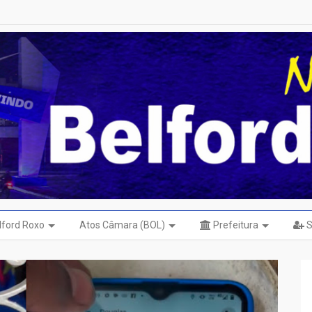
elford Roxo
Atos Câmara (BOL)
Prefeitura
S