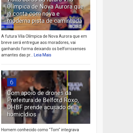
Olímpica de Nova Aurora que
já conta com nova e
moderna pista de caminhada
A futura Vila Olímpica de Nova Aurora que em
breve será entregue aos moradores, vai
ganhando forma deixando os belforroxenses
amantes das pr...
Leia Mais
6
Com apoio de drones da
Prefeitura de Belford Roxo,
DHBF prende acusado de
homicídios
Homem conhecido como "Tom" integrava