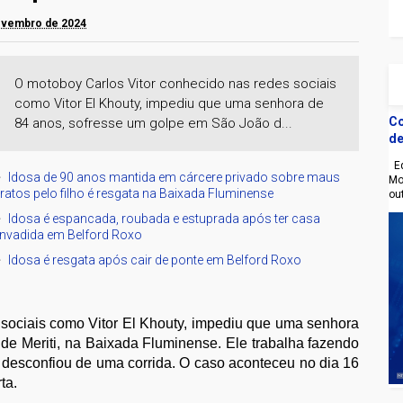
novembro de 2024
O motoboy Carlos Vitor conhecido nas redes sociais
como Vitor El Khouty, impediu que uma senhora de
Co
84 anos, sofresse um golpe em São João d...
de
Eq
Idosa de 90 anos mantida em cárcere privado sobre maus
Mo
tratos pelo filho é resgata na Baixada Fluminense
ou
Idosa é espancada, roubada e estuprada após ter casa
invadida em Belford Roxo
Idosa é resgata após cair de ponte em Belford Roxo
 sociais como Vitor El Khouty, impediu que uma senhora
de Meriti, na Baixada Fluminense. Ele trabalha fazendo
 e desconfiou de uma corrida. O caso aconteceu no dia 16
ta.