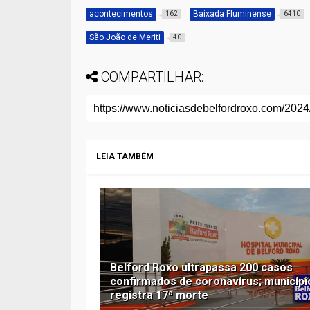
acontecimentos
Baixada Fluminense
162
6410
São João de Meriti
40
COMPARTILHAR:
LEIA TAMBÉM
Belford Roxo ultrapassa 200 casos
confirmados de coronavírus; municípi
registra 17ª morte