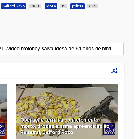
Belford Roxo
Idosa
polícia
18494
19
4529
Operação termina com elemento
o
morto, drogas e arma apreendidas no
Roseiral, Belford Roxo