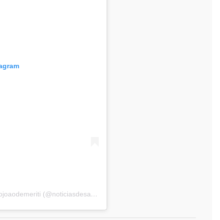
tagram
Uma publicação compartilhada por noticiasdesaojoaodemeriti (@noticiasdesaojoaodemeriti)