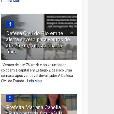
f...
Leia Mais
4
Defesa Civil do Rio emite
alerta severo para ventos de
até 76 km/h nesta quarta-
feira
Ventos de até 76 km/h e baixa umidade
colocam a capital em Estágio 2 de risco uma
semana após vendaval devastador A Defesa
Civil do Estado...
Leia Mais
5
Prefeita Mariana Canella
visita obras da futura Vila