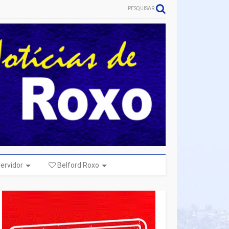
PESQUISAR
ervidor
Belford Roxo