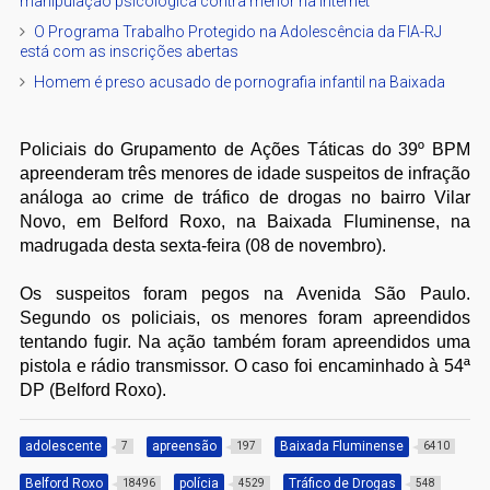
manipulação psicológica contra menor na internet
O Programa Trabalho Protegido na Adolescência da FIA-RJ
está com as inscrições abertas
Homem é preso acusado de pornografia infantil na Baixada
Policiais do Grupamento de Ações Táticas do 39º BPM
apreenderam três menores de idade suspeitos de infração
análoga ao crime de tráfico de drogas no bairro Vilar
Novo, em Belford Roxo, na Baixada Fluminense, na
madrugada desta sexta-feira (08 de novembro).
Os suspeitos foram pegos na Avenida São Paulo.
Segundo os policiais, os menores foram apreendidos
tentando fugir. Na ação também foram apreendidos uma
pistola e rádio transmissor. O caso foi encaminhado à 54ª
DP (Belford Roxo).
adolescente
apreensão
Baixada Fluminense
7
197
6410
Belford Roxo
polícia
Tráfico de Drogas
18496
4529
548