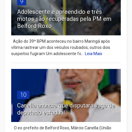
9
Adolescente é apreendido e três
motos são recuperadas pela PM em
Belford Roxo
Ação do 39º BPM aconteceu no bairro Maringá após
vítima rastrear um dos veículos roubados; outros dois
suspeitos fugiram Um adolescente fo...
Leia Mais
10
Canella anuncia que disputará vaga de
deputado estadual
​ O ex-prefeito de Belford Roxo, Márcio Canella (União