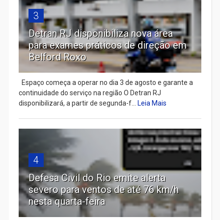
3
Detran RJ disponibiliza nova área
para exames práticos de direção em
Belford Roxo
Espaço começa a operar no dia 3 de agosto e garante a
continuidade do serviço na região O Detran RJ
disponibilizará, a partir de segunda-f...
Leia Mais
4
Defesa Civil do Rio emite alerta
severo para ventos de até 76 km/h
nesta quarta-feira