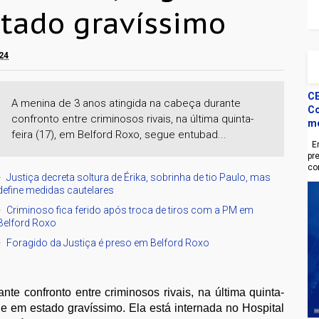
tado gravíssimo
024
CE
A menina de 3 anos atingida na cabeça durante
Co
confronto entre criminosos rivais, na última quinta-
m
feira (17), em Belford Roxo, segue entubad...
En
pr
co
Justiça decreta soltura de Érika, sobrinha de tio Paulo, mas
define medidas cautelares
Criminoso fica ferido após troca de tiros com a PM em
Belford Roxo
Foragido da Justiça é preso em Belford Roxo
te confronto entre criminosos rivais, na última quinta-
 e em estado gravíssimo. Ela está internada no Hospital