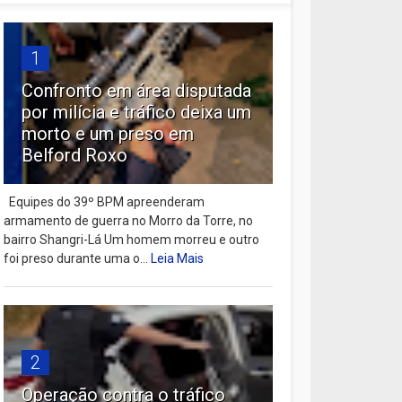
1
Confronto em área disputada
por milícia e tráfico deixa um
morto e um preso em
Belford Roxo
Equipes do 39º BPM apreenderam
armamento de guerra no Morro da Torre, no
bairro Shangri-Lá Um homem morreu e outro
foi preso durante uma o...
Leia Mais
2
Operação contra o tráfico