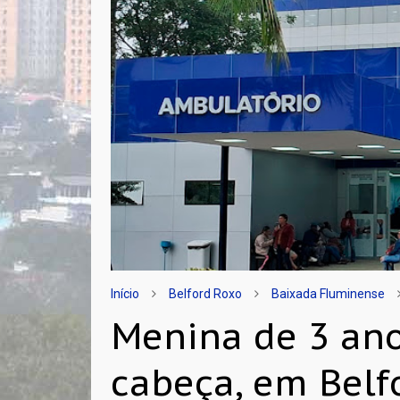
Início
Belford Roxo
Baixada Fluminense
Menina de 3 an
cabeça, em Belf