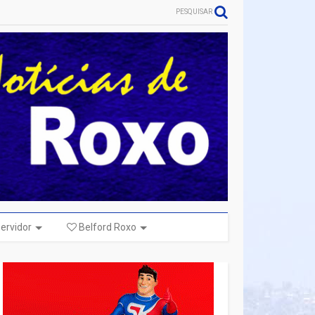
PESQUISAR
ervidor
Belford Roxo