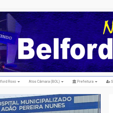
elford Roxo
Atos Câmara (BOL)
Prefeitura
S