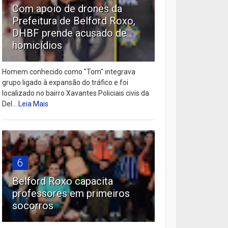
Com apoio de drones da
Prefeitura de Belford Roxo,
DHBF prende acusado de
homicídios
Homem conhecido como "Tom" integrava
grupo ligado à expansão do tráfico e foi
localizado no bairro Xavantes Policiais civis da
Del...
Leia Mais
6
Belford Roxo capacita
professores em primeiros
socorros