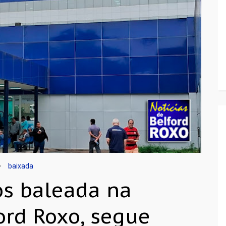
baixada
os baleada na
ord Roxo, segue