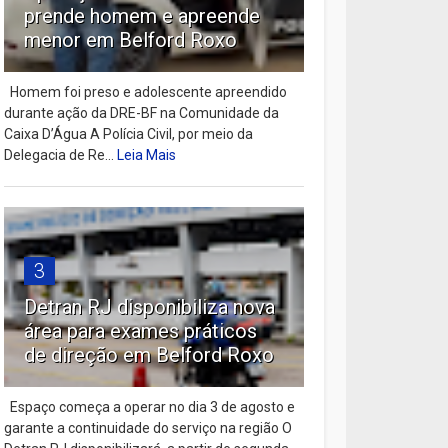
prende homem e apreende
menor em Belford Roxo
Homem foi preso e adolescente apreendido
durante ação da DRE-BF na Comunidade da
Caixa D’Água A Polícia Civil, por meio da
Delegacia de Re...
Leia Mais
3
Detran RJ disponibiliza nova
área para exames práticos
de direção em Belford Roxo
Espaço começa a operar no dia 3 de agosto e
garante a continuidade do serviço na região O