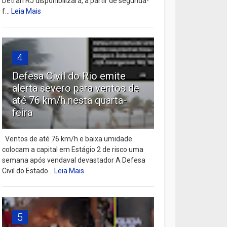
Detran RJ disponibilizará, a partir de segunda-
f...
Leia Mais
4
Defesa Civil do Rio emite
alerta severo para ventos de
até 76 km/h nesta quarta-
feira
Ventos de até 76 km/h e baixa umidade
colocam a capital em Estágio 2 de risco uma
semana após vendaval devastador A Defesa
Civil do Estado...
Leia Mais
5