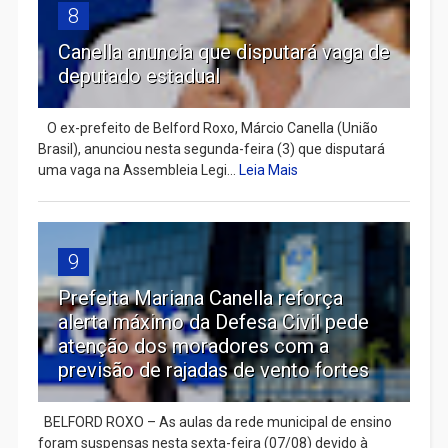
8
Canella anuncia que disputará vaga de
deputado estadual
​ O ex-prefeito de Belford Roxo, Márcio Canella (União
Brasil), anunciou nesta segunda-feira (3) que disputará
uma vaga na Assembleia Legi...
Leia Mais
9
Prefeita Mariana Canella reforça
alerta máximo da Defesa Civil pede
atenção dos moradores com a
previsão de rajadas de vento fortes
BELFORD ROXO – As aulas da rede municipal de ensino
foram suspensas nesta sexta-feira (07/08) devido à