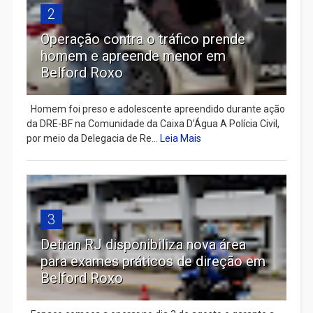
2
Operação contra o tráfico prende
homem e apreende menor em
Belford Roxo
Homem foi preso e adolescente apreendido durante ação
da DRE-BF na Comunidade da Caixa D’Água A Polícia Civil,
por meio da Delegacia de Re...
Leia Mais
3
Detran RJ disponibiliza nova área
para exames práticos de direção em
Belford Roxo