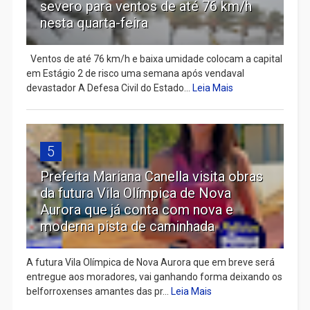
severo para ventos de até 76 km/h
nesta quarta-feira
Ventos de até 76 km/h e baixa umidade colocam a capital
em Estágio 2 de risco uma semana após vendaval
devastador A Defesa Civil do Estado...
Leia Mais
5
Prefeita Mariana Canella visita obras
da futura Vila Olímpica de Nova
Aurora que já conta com nova e
moderna pista de caminhada
A futura Vila Olímpica de Nova Aurora que em breve será
entregue aos moradores, vai ganhando forma deixando os
belforroxenses amantes das pr...
Leia Mais