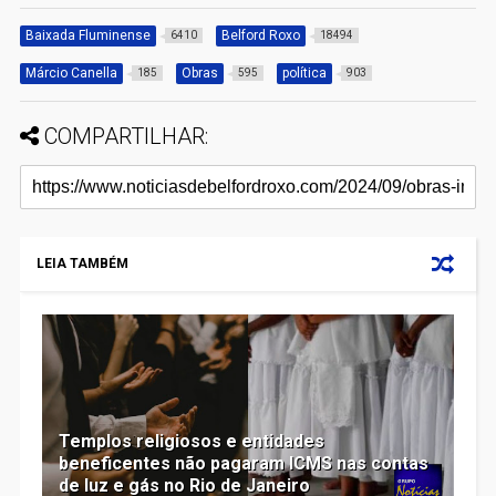
Baixada Fluminense
Belford Roxo
6410
18494
Márcio Canella
Obras
política
185
595
903
COMPARTILHAR:
LEIA TAMBÉM
Templos religiosos e entidades
beneficentes não pagaram ICMS nas contas
de luz e gás no Rio de Janeiro