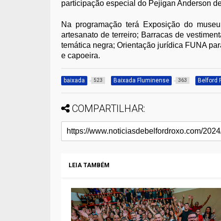
participação especial do Pejigan Anderson d
Na programação terá Exposição do museu
artesanato de terreiro; Barracas de vestimenta
temática negra; Orientação jurídica FUNA pa
e capoeira.
baixada
Baixada Fluminense
Belford
523
363
COMPARTILHAR:
LEIA TAMBÉM