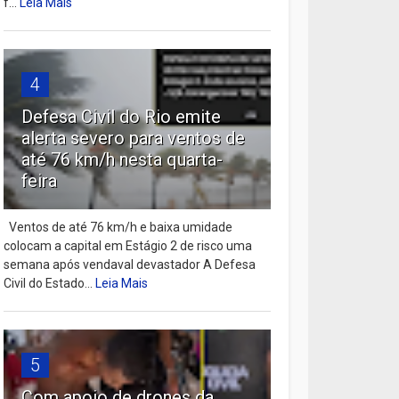
f...
Leia Mais
4
Defesa Civil do Rio emite
alerta severo para ventos de
até 76 km/h nesta quarta-
feira
Ventos de até 76 km/h e baixa umidade
colocam a capital em Estágio 2 de risco uma
semana após vendaval devastador A Defesa
Civil do Estado...
Leia Mais
5
Com apoio de drones da