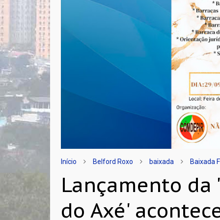
Início
Belford Roxo
baixada
Baixada 
Lançamento da '
do Axé' acontec