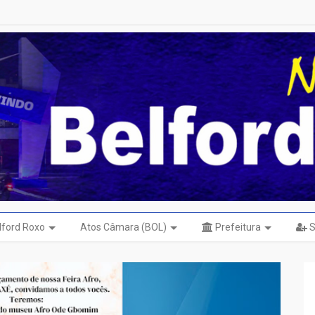
elford Roxo
Atos Câmara (BOL)
Prefeitura
S