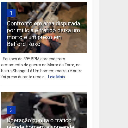
1
Confronto em área disputada
por milícia e tráfico deixa um
morto e um preso em
Belford Roxo
Equipes do 39º BPM apreenderam
armamento de guerra no Morro da Torre, no
bairro Shangri-Lá Um homem morreu e outro
foi preso durante uma o...
Leia Mais
2
Operação contra o tráfico
prende homem e apreende