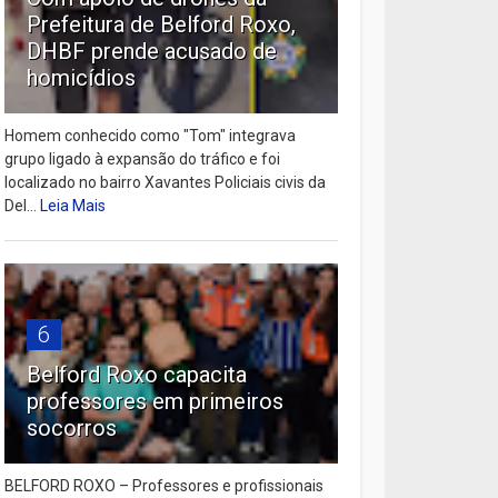
Prefeitura de Belford Roxo,
DHBF prende acusado de
homicídios
Homem conhecido como "Tom" integrava
grupo ligado à expansão do tráfico e foi
localizado no bairro Xavantes Policiais civis da
Del...
Leia Mais
6
Belford Roxo capacita
professores em primeiros
socorros
BELFORD ROXO – Professores e profissionais