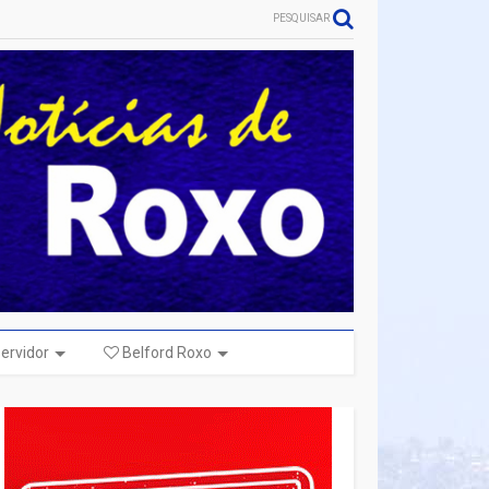
PESQUISAR
ervidor
Belford Roxo