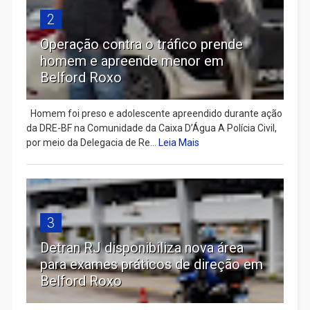
2
Operação contra o tráfico prende
homem e apreende menor em
Belford Roxo
Homem foi preso e adolescente apreendido durante ação
da DRE-BF na Comunidade da Caixa D’Água A Polícia Civil,
por meio da Delegacia de Re...
Leia Mais
3
Detran RJ disponibiliza nova área
para exames práticos de direção em
Belford Roxo