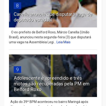
8
Canella anuncia que disputará vaga de
deputado estadual
​ O ex-prefeito de Belford Roxo, Márcio Canella (União
Brasil), anunciou nesta segunda-feira (3) que disputará
uma vaga na Assembleia Legi...
Leia Mais
9
Adolescente é apreendido e três
motos são recuperadas pela PM em
Belford Roxo
Ação do 39º BPM aconteceu no bairro Maringá após