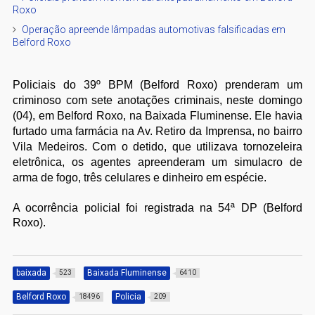
Roxo
Operação apreende lâmpadas automotivas falsificadas em
Belford Roxo
Policiais do 39º BPM (Belford Roxo) prenderam um
criminoso com sete anotações criminais, neste domingo
(04), em Belford Roxo, na Baixada Fluminense. Ele havia
furtado uma farmácia na Av. Retiro da Imprensa, no bairro
Vila Medeiros. Com o detido, que utilizava tornozeleira
eletrônica, os agentes apreenderam um simulacro de
arma de fogo, três celulares e dinheiro em espécie.
A ocorrência policial foi registrada na 54ª DP (Belford
Roxo).
baixada
Baixada Fluminense
523
6410
Belford Roxo
Policia
18496
209