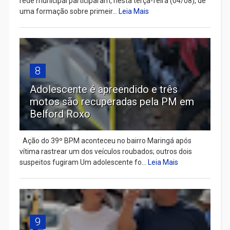
rede municipal participaram, nesta terça-feira (04/08), de
uma formação sobre primeir...
Leia Mais
8
Adolescente é apreendido e três
motos são recuperadas pela PM em
Belford Roxo
Ação do 39º BPM aconteceu no bairro Maringá após
vítima rastrear um dos veículos roubados; outros dois
suspeitos fugiram Um adolescente fo...
Leia Mais
9