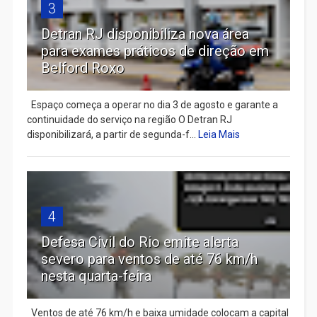
3
Detran RJ disponibiliza nova área
para exames práticos de direção em
Belford Roxo
Espaço começa a operar no dia 3 de agosto e garante a
continuidade do serviço na região O Detran RJ
disponibilizará, a partir de segunda-f...
Leia Mais
4
Defesa Civil do Rio emite alerta
severo para ventos de até 76 km/h
nesta quarta-feira
Ventos de até 76 km/h e baixa umidade colocam a capital