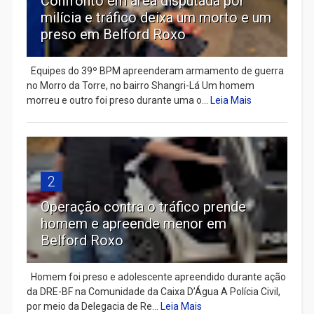
Confronto em área disputada por
milícia e tráfico deixa um morto e um
preso em Belford Roxo
Equipes do 39º BPM apreenderam armamento de guerra
no Morro da Torre, no bairro Shangri-Lá Um homem
morreu e outro foi preso durante uma o...
Leia Mais
2
Operação contra o tráfico prende
homem e apreende menor em
Belford Roxo
Homem foi preso e adolescente apreendido durante ação
da DRE-BF na Comunidade da Caixa D’Água A Polícia Civil,
por meio da Delegacia de Re...
Leia Mais