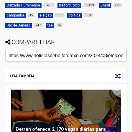
Baixada Fluminense
Belford Roxo
Brasil
6413
18499
621
campanha
eleição
política
15
150
903
Rio de Janeiro
tse
747
32
COMPARTILHAR:
LEIA TAMBÉM
Detran oferece 2.170 vagas diárias para