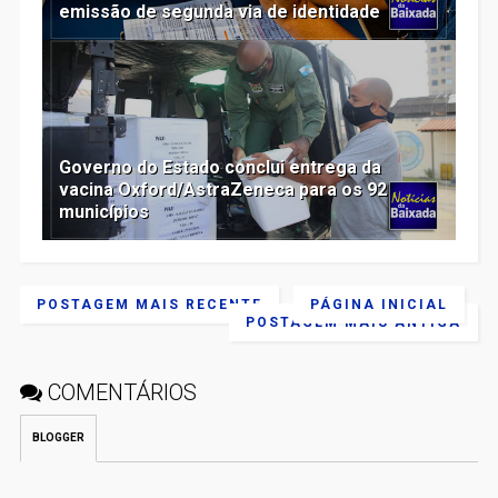
emissão de segunda via de identidade
Governo do Estado conclui entrega da
vacina Oxford/AstraZeneca para os 92
municípios
POSTAGEM MAIS RECENTE
PÁGINA INICIAL
POSTAGEM MAIS ANTIGA
COMENTÁRIOS
BLOGGER