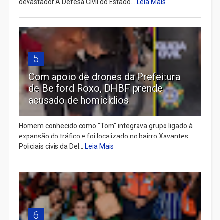
devastador A Defesa Civil do Estado...
Leia Mais
5
Com apoio de drones da Prefeitura
de Belford Roxo, DHBF prende
acusado de homicídios
Homem conhecido como "Tom" integrava grupo ligado à
expansão do tráfico e foi localizado no bairro Xavantes
Policiais civis da Del...
Leia Mais
6