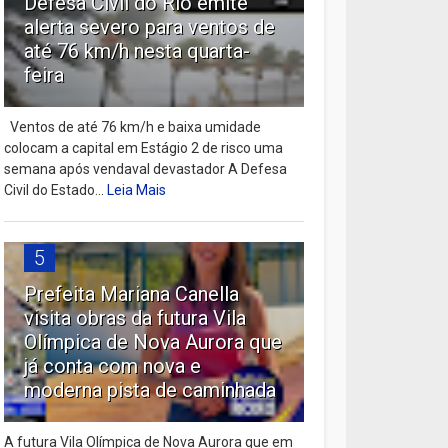
Defesa Civil do Rio emite
alerta severo para ventos de
até 76 km/h nesta quarta-
feira
Ventos de até 76 km/h e baixa umidade
colocam a capital em Estágio 2 de risco uma
semana após vendaval devastador A Defesa
Civil do Estado...
Leia Mais
5
Prefeita Mariana Canella
visita obras da futura Vila
Olímpica de Nova Aurora que
já conta com nova e
moderna pista de caminhada
A futura Vila Olímpica de Nova Aurora que em