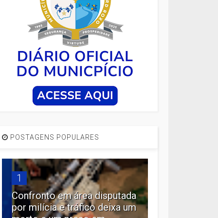
POSTAGENS POPULARES
1
Confronto em área disputada
por milícia e tráfico deixa um