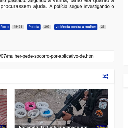
a vítima, tanto ela quanto a
o ano passado. Segundo
 procurassem ajuda.
A polícia segue investigando o
d Roxo
Policia
violência contra a mulher
18494
209
23
Foragido da Justiça é preso em