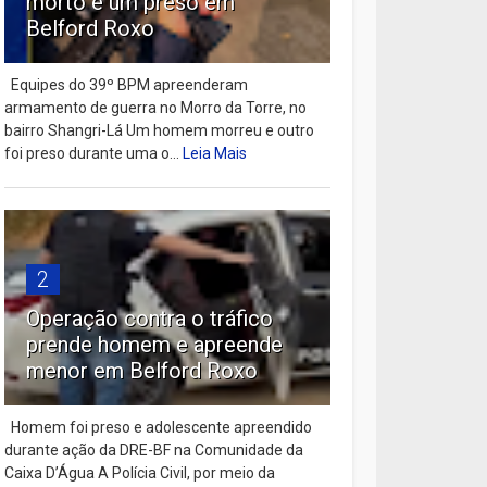
morto e um preso em
Belford Roxo
Equipes do 39º BPM apreenderam
armamento de guerra no Morro da Torre, no
bairro Shangri-Lá Um homem morreu e outro
foi preso durante uma o...
Leia Mais
2
Operação contra o tráfico
prende homem e apreende
menor em Belford Roxo
Homem foi preso e adolescente apreendido
durante ação da DRE-BF na Comunidade da
Caixa D’Água A Polícia Civil, por meio da