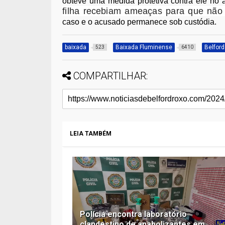
obteve uma medida protetiva contra ele n
filha recebiam ameaças para que não
caso e o acusado permanece sob custódia.
baixada
Baixada Fluminense
Belfor
523
6410
COMPARTILHAR:
LEIA TAMBÉM
Polícia encontra laboratório
clandestino de anabolizantes em