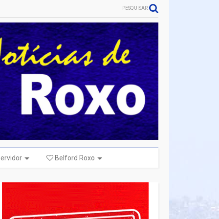
PESQUISAR
ervidor
Belford Roxo