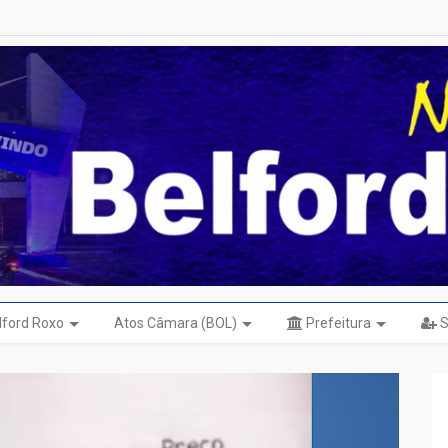
elford Roxo
Atos Câmara (BOL)
Prefeitura
S