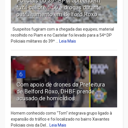
Policiais do 39º BPM apreendem
fuzil calibre 5.56 e drogas durante
patrulhamento em Belford Roxo
Suspeitos fugiram com a chegada das equipes; material
recolhido no Piam e no Castelar foi levado para a 54ª DP
Policiais militares do 39º ...
Leia Mais
6
Com apoio de drones da Prefeitura
de Belford Roxo, DHBF prende
acusado de homicídios
Homem conhecido como "Tom" integrava grupo ligado à
expansão do tráfico e foi localizado no bairro Xavantes
Policiais civis da Del...
Leia Mais