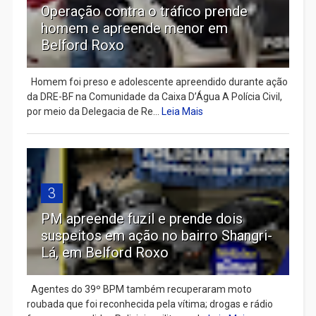
Operação contra o tráfico prende
homem e apreende menor em
Belford Roxo
Homem foi preso e adolescente apreendido durante ação
da DRE-BF na Comunidade da Caixa D’Água A Polícia Civil,
por meio da Delegacia de Re...
Leia Mais
3
PM apreende fuzil e prende dois
suspeitos em ação no bairro Shangri-
Lá, em Belford Roxo
Agentes do 39º BPM também recuperaram moto
roubada que foi reconhecida pela vítima; drogas e rádio