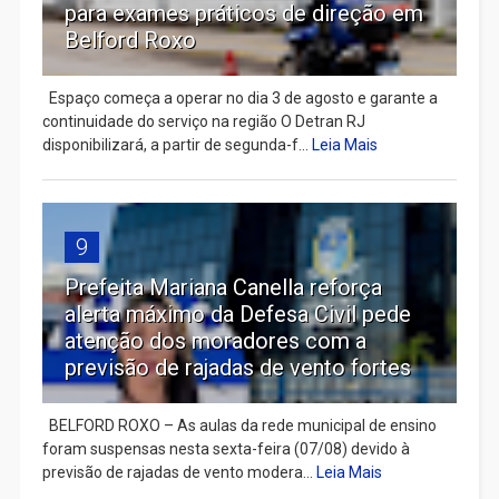
para exames práticos de direção em
Belford Roxo
Espaço começa a operar no dia 3 de agosto e garante a
continuidade do serviço na região O Detran RJ
disponibilizará, a partir de segunda-f...
Leia Mais
9
Prefeita Mariana Canella reforça
alerta máximo da Defesa Civil pede
atenção dos moradores com a
previsão de rajadas de vento fortes
BELFORD ROXO – As aulas da rede municipal de ensino
foram suspensas nesta sexta-feira (07/08) devido à
previsão de rajadas de vento modera...
Leia Mais