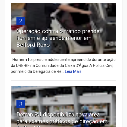
2
Operação contra o tráfico prende
homem e apreende menor em
Belford Roxo
Homem foi preso e adolescente apreendido durante ação
da DRE-BF na Comunidade da Caixa D’Água A Polícia Civil,
por meio da Delegacia de Re...
Leia Mais
3
Detran RJ disponibiliza nova área
para exames práticos de direção em