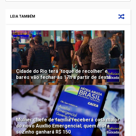
LEIA TAMBÉM
Cidade do Rio terá 'toque de recolher' e
bares vão fechar às 17h a partir de sexta
Mulher chefe de família receberá cota maior
do novo Auxílio Emergencial; quem mora
sozinho ganhará R$ 150