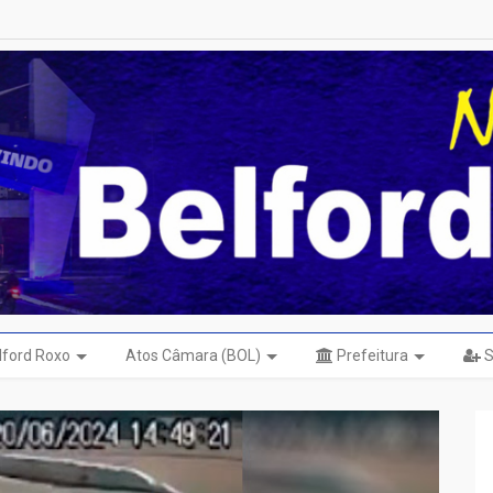
elford Roxo
Atos Câmara (BOL)
Prefeitura
S