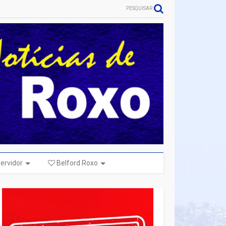
PESQUISAR
ervidor
Belford Roxo