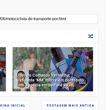
Líder do Comando Vermelho,
traficante 'MM' morre em confronto
com a polícia em Belford Roxo
GINA INICIAL
POSTAGEM MAIS ANTIGA