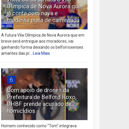
Olímpica de Nova Aurora que
já conta com nova e
moderna pista de caminhada
A futura Vila Olímpica de Nova Aurora que em
breve será entregue aos moradores, vai
ganhando forma deixando os belforroxenses
amantes das pr...
Leia Mais
6
Com apoio de drones da
Prefeitura de Belford Roxo,
DHBF prende acusado de
homicídios
Homem conhecido como "Tom" integrava