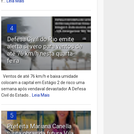
f...
Leia Mais
4
Defesa Civil do Rio emite
alerta severo para ventos de
até 76 km/h nesta quarta-
feira
Ventos de até 76 km/h e baixa umidade
colocam a capital em Estágio 2 de risco uma
semana após vendaval devastador A Defesa
Civil do Estado...
Leia Mais
5
Prefeita Mariana Canella
visita obras da futura Vila