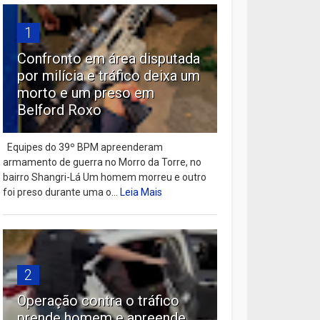
1
Confronto em área disputada
por milícia e tráfico deixa um
morto e um preso em
Belford Roxo
Equipes do 39º BPM apreenderam
armamento de guerra no Morro da Torre, no
bairro Shangri-Lá Um homem morreu e outro
foi preso durante uma o...
Leia Mais
2
Operação contra o tráfico
prende homem e apreende