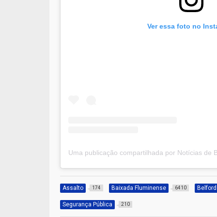
Ver essa foto no Ins
Assalto
Baixada Fluminense
Belfor
174
6410
Segurança Pública
210