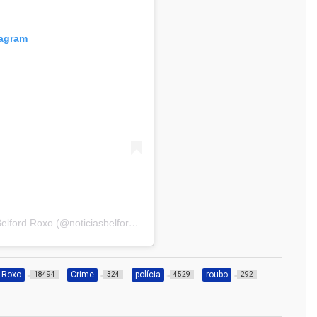
tagram
Uma publicação compartilhada por Notícias de Belford Roxo (@noticiasbelfordroxo)
d Roxo
Crime
polícia
roubo
18494
324
4529
292