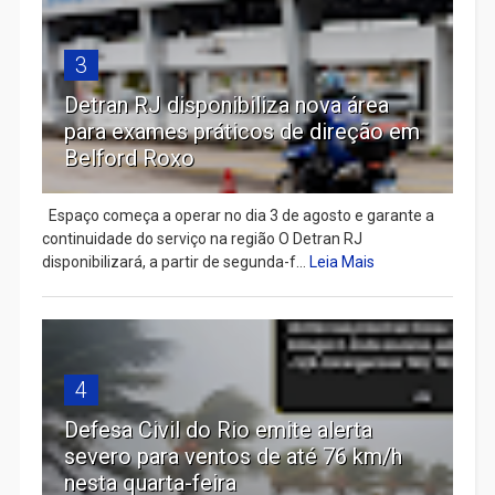
3
Detran RJ disponibiliza nova área
para exames práticos de direção em
Belford Roxo
Espaço começa a operar no dia 3 de agosto e garante a
continuidade do serviço na região O Detran RJ
disponibilizará, a partir de segunda-f...
Leia Mais
4
Defesa Civil do Rio emite alerta
severo para ventos de até 76 km/h
nesta quarta-feira