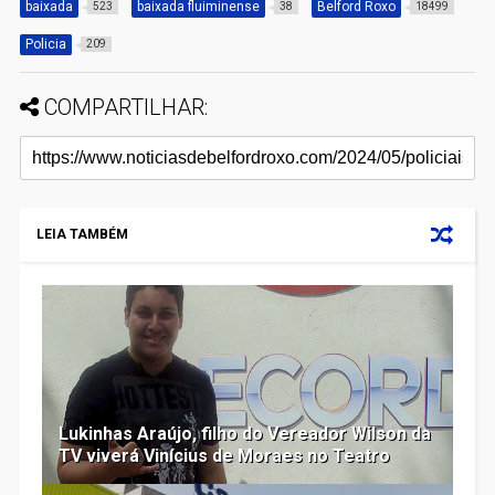
baixada
baixada fluiminense
Belford Roxo
523
38
18499
Policia
209
COMPARTILHAR:
LEIA TAMBÉM
Lukinhas Araújo, filho do Vereador Wilson da
TV viverá Vinícius de Moraes no Teatro