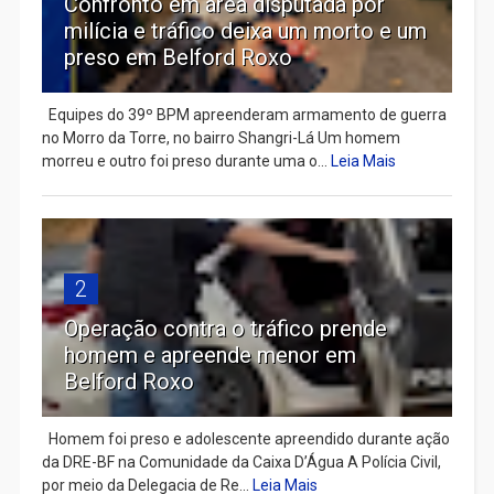
Confronto em área disputada por
milícia e tráfico deixa um morto e um
preso em Belford Roxo
Equipes do 39º BPM apreenderam armamento de guerra
no Morro da Torre, no bairro Shangri-Lá Um homem
morreu e outro foi preso durante uma o...
Leia Mais
2
Operação contra o tráfico prende
homem e apreende menor em
Belford Roxo
Homem foi preso e adolescente apreendido durante ação
da DRE-BF na Comunidade da Caixa D’Água A Polícia Civil,
por meio da Delegacia de Re...
Leia Mais