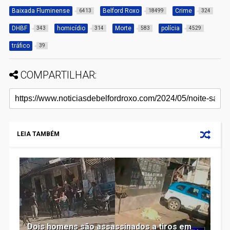
Baixada Fluminense
Belford Roxo
Crime
6413
18499
324
DHBF
homicídio
Morte
polícia
343
314
583
4529
tráfico
39
COMPARTILHAR:
LEIA TAMBÉM
Dois homens são assassinados a tiros em