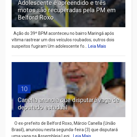
Adolescente é apreendido e três
motos são recuperadas pela PM em
Belford Roxo
Ação do 39º BPM aconteceu no bairro Maringá após
vítima rastrear um dos veículos roubados; outros dois
suspeitos fugiram Um adolescente fo...
Leia Mais
10
Canella anuncia que disputará vaga de
deputado estadual
​ O ex-prefeito de Belford Roxo, Márcio Canella (União
Brasil), anunciou nesta segunda-feira (3) que disputará
uma vaga na Assembleia Legi...
Leia Mais