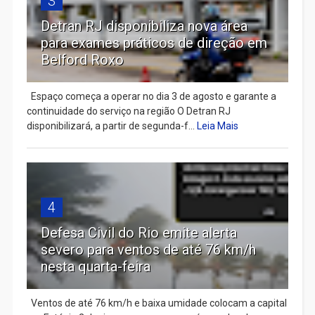
3
Detran RJ disponibiliza nova área
para exames práticos de direção em
Belford Roxo
Espaço começa a operar no dia 3 de agosto e garante a
continuidade do serviço na região O Detran RJ
disponibilizará, a partir de segunda-f...
Leia Mais
4
Defesa Civil do Rio emite alerta
severo para ventos de até 76 km/h
nesta quarta-feira
Ventos de até 76 km/h e baixa umidade colocam a capital