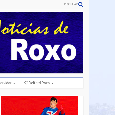
PESQUISAR
ervidor
Belford Roxo