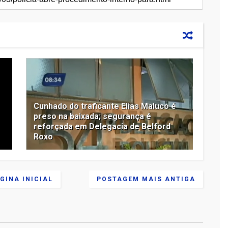
Cunhado do traficante Elias Maluco é
preso na baixada; segurança é
reforçada em Delegacia de Belford
Roxo
GINA INICIAL
POSTAGEM MAIS ANTIGA