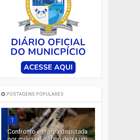
POSTAGENS POPULARES
1
Confronto em área disputada
por milícia e tráfico deixa um