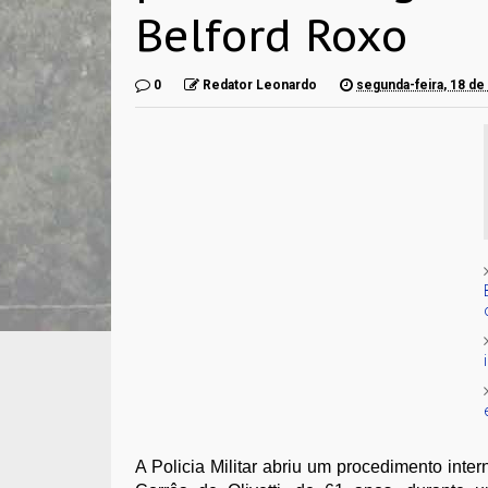
Belford Roxo
0
Redator Leonardo
segunda-feira, 18 d
A Policia Militar abriu um procedimento inter