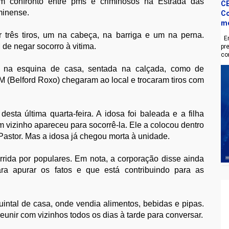
um confronto entre pms e criminosos na Estrada das
CE
minense.
Co
m
or três tiros, um na cabeça, na barriga e um na perna.
En
 de negar socorro à vitima.
pr
co
a na esquina de casa, sentada na calçada, como de
M (Belford Roxo) chegaram ao local e trocaram tiros com
desta última quarta-feira. A idosa foi baleada e a filha
 vizinho apareceu para socorrê-la. Ele a colocou dentro
astor. Mas a idosa já chegou morta à unidade.
rrida por populares. Em nota, a corporação disse ainda
ra apurar os fatos e que está contribuindo para as
intal de casa, onde vendia alimentos, bebidas e pipas.
reunir com vizinhos todos os dias à tarde para conversar.