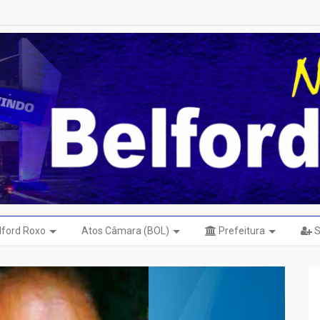
elford Roxo
Atos Câmara (BOL)
Prefeitura
S