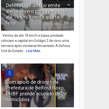
Defesa Civil do Rio emite
alerta severo para ventos de
até 76 km/h nesta quarta-
feira
Ventos de até 76 km/h e baixa umidade
colocam a capital em Estágio 2 de risco uma
semana após vendaval devastador A Defesa
Civil do Estado...
Leia Mais
5
Com apoio de drones da
Prefeitura de Belford Roxo,
DHBF prende acusado de
homicídios