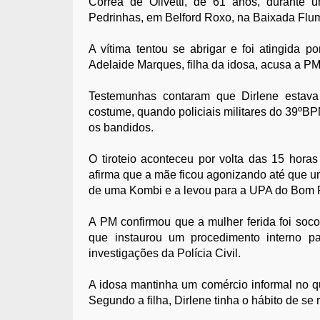
Corrêa de Olivetti, de 61 anos, durante 
Pedrinhas, em Belford Roxo, na Baixada Flu
A vítima tentou se abrigar e foi atingida p
Adelaide Marques, filha da idosa, acusa a PM
Testemunhas contaram que Dirlene estav
costume, quando policiais militares do 39ºBP
os bandidos.
O tiroteio aconteceu por volta das 15 horas 
afirma que a mãe ficou agonizando até que um
de uma Kombi e a levou para a UPA do Bom P
A PM confirmou que a mulher ferida foi soco
que instaurou um procedimento interno pa
investigações da Polícia Civil.
A idosa mantinha um comércio informal no qu
Segundo a filha, Dirlene tinha o hábito de se 