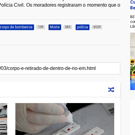
Cu
olícia Civil. Os moradores registraram o momento que o
Be
BE
co
Li
corpo de bombeiros
Morte
polícia
139
583
4529