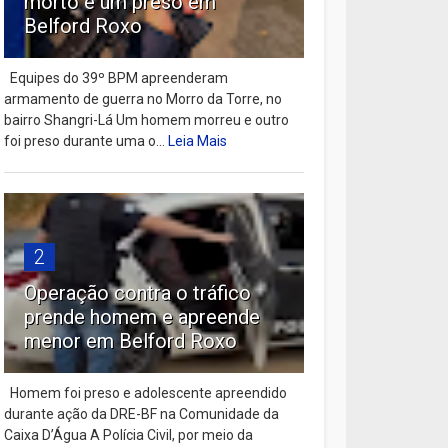
morto e um preso em
Belford Roxo
Equipes do 39º BPM apreenderam
armamento de guerra no Morro da Torre, no
bairro Shangri-Lá Um homem morreu e outro
foi preso durante uma o...
Leia Mais
2
Operação contra o tráfico
prende homem e apreende
menor em Belford Roxo
Homem foi preso e adolescente apreendido
durante ação da DRE-BF na Comunidade da
Caixa D’Água A Polícia Civil, por meio da