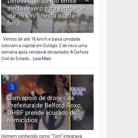
Defesa Civil do Rio emite
alerta severo para ventos de
até 76 km/h nesta quarta-
feira
Ventos de até 76 km/h e baixa umidade
colocam a capital em Estágio 2 de risco uma
semana após vendaval devastador A Defesa
Civil do Estado...
Leia Mais
5
Com apoio de drones da
Prefeitura de Belford Roxo,
DHBF prende acusado de
homicídios
Homem conhecido como "Tom" integrava