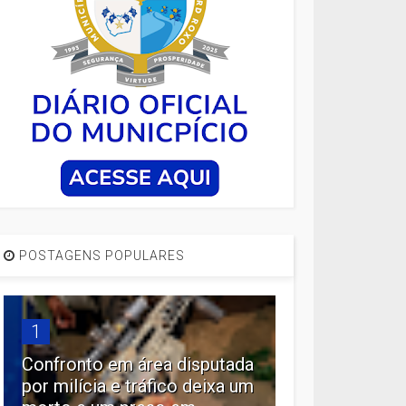
POSTAGENS POPULARES
1
Confronto em área disputada
por milícia e tráfico deixa um