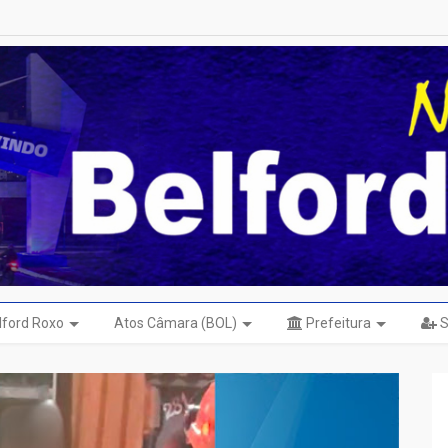
elford Roxo
Atos Câmara (BOL)
Prefeitura
S