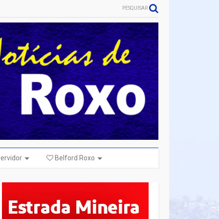
PESQUISAR
ervidor
Belford Roxo