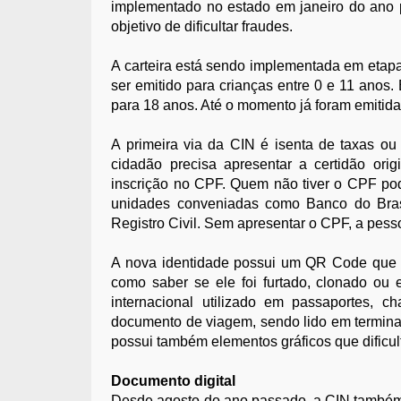
implementado no estado em janeiro do ano pa
objetivo de dificultar fraudes.
A carteira está sendo implementada em etap
ser emitido para crianças entre 0 e 11 anos
para 18 anos. Até o momento já foram emitid
A primeira via da CIN é isenta de taxas o
cidadão precisa apresentar a certidão or
inscrição no CPF. Quem não tiver o CPF pod
unidades conveniadas como Banco do Brasi
Registro Civil. Sem apresentar o CPF, a pes
A nova identidade possui um QR Code que po
como saber se ele foi furtado, clonado o
internacional utilizado em passaportes, 
documento de viagem, sendo lido em terminai
possui também elementos gráficos que dificult
Documento digital
Desde agosto do ano passado, a CIN também es