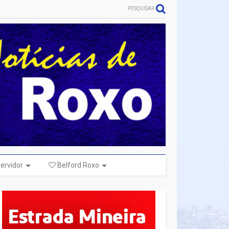
PESQUISAR
ervidor
Belford Roxo