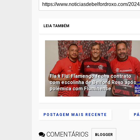
LEIA TAMBÉM
Fla x Flu: Flamengo fecha contrato
com escolinha de Belford Roxo após
polêmica com Fluminense
POSTAGEM MAIS RECENTE
PÁ
COMENTÁRIOS
BLOGGER