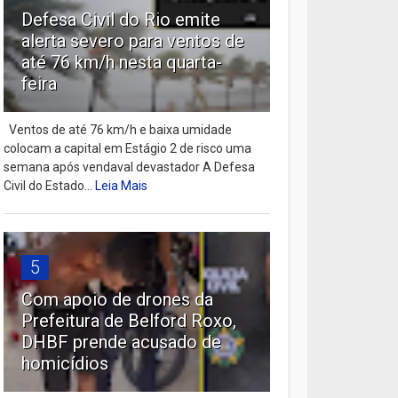
Defesa Civil do Rio emite
alerta severo para ventos de
até 76 km/h nesta quarta-
feira
Ventos de até 76 km/h e baixa umidade
colocam a capital em Estágio 2 de risco uma
semana após vendaval devastador A Defesa
Civil do Estado...
Leia Mais
5
Com apoio de drones da
Prefeitura de Belford Roxo,
DHBF prende acusado de
homicídios