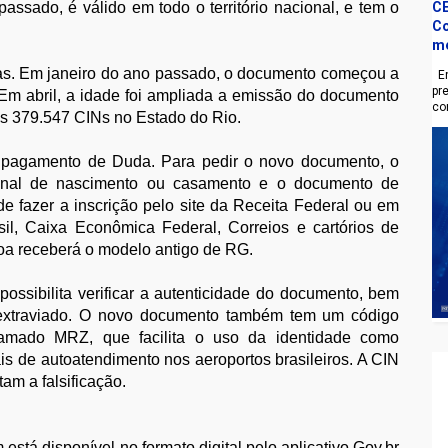
ssado, é válido em todo o território nacional, e tem o
CE
Co
m
as. Em janeiro do ano passado, o documento começou a
En
pr
. Em abril, a idade foi ampliada a emissão do documento
co
as 379.547 CINs no Estado do Rio.
u pagamento de Duda. Para pedir o novo documento, o
iginal de nascimento ou casamento e o documento de
e fazer a inscrição pelo site da Receita Federal ou em
l, Caixa Econômica Federal, Correios e cartórios de
soa receberá o modelo antigo de RG.
ssibilita verificar a autenticidade do documento, bem
u extraviado. O novo documento também tem um código
chamado MRZ, que facilita o uso da identidade como
s de autoatendimento nos aeroportos brasileiros. A CIN
am a falsificação.
tá disponível no formato digital pelo aplicativo Gov.br