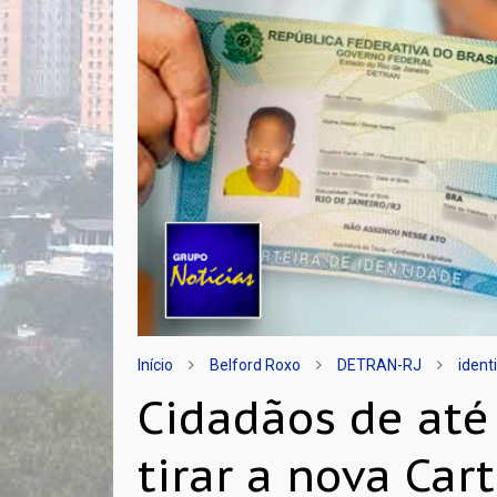
Início
Belford Roxo
DETRAN-RJ
ident
Cidadãos de até
tirar a nova Car