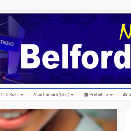
elford Roxo
Atos Câmara (BOL)
Prefeitura
S