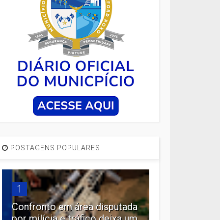
POSTAGENS POPULARES
1
Confronto em área disputada
por milícia e tráfico deixa um