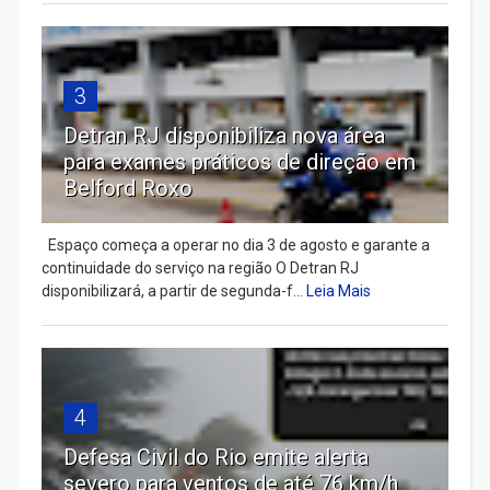
3
Detran RJ disponibiliza nova área
para exames práticos de direção em
Belford Roxo
Espaço começa a operar no dia 3 de agosto e garante a
continuidade do serviço na região O Detran RJ
disponibilizará, a partir de segunda-f...
Leia Mais
4
Defesa Civil do Rio emite alerta
severo para ventos de até 76 km/h