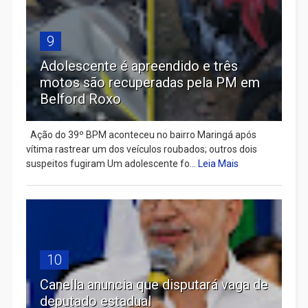
9
Adolescente é apreendido e três
motos são recuperadas pela PM em
Belford Roxo
Ação do 39º BPM aconteceu no bairro Maringá após
vítima rastrear um dos veículos roubados; outros dois
suspeitos fugiram Um adolescente fo...
Leia Mais
10
Canella anuncia que disputará vaga de
deputado estadual