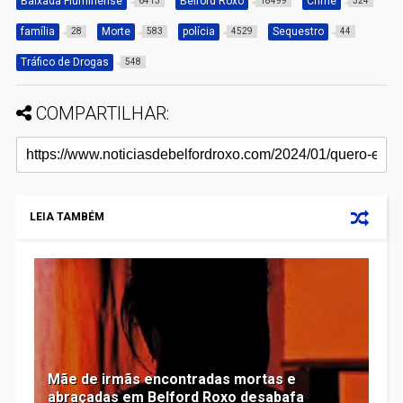
Baixada Fluminense
Belford Roxo
Crime
6413
18499
324
família
Morte
polícia
Sequestro
28
583
4529
44
Tráfico de Drogas
548
COMPARTILHAR:
LEIA TAMBÉM
Mãe de irmãs encontradas mortas e
abraçadas em Belford Roxo desabafa