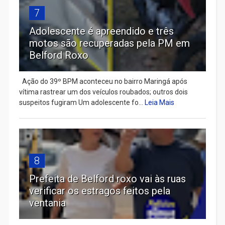
7
Adolescente é apreendido e três
motos são recuperadas pela PM em
Belford Roxo
Ação do 39º BPM aconteceu no bairro Maringá após
vítima rastrear um dos veículos roubados; outros dois
suspeitos fugiram Um adolescente fo...
Leia Mais
8
Prefeita de Belford roxo vai às ruas
verificar os estragos feitos pela
ventania