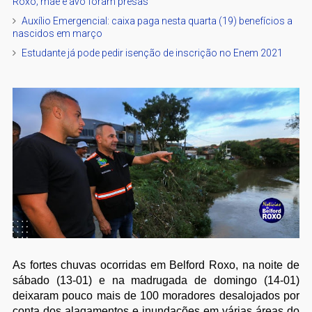
Roxo; mãe e avó foram presas
Auxílio Emergencial: caixa paga nesta quarta (19) benefícios a
nascidos em março
Estudante já pode pedir isenção de inscrição no Enem 2021
As fortes chuvas ocorridas em Belford Roxo, na noite de
sábado (13-01) e na madrugada de domingo (14-01)
deixaram pouco mais de 100 moradores desalojados por
conta dos alagamentos e inundações em várias áreas do