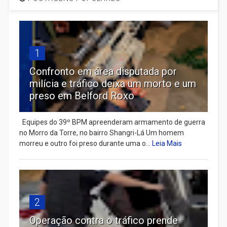
1
Confronto em área disputada por
milícia e tráfico deixa um morto e um
preso em Belford Roxo
Equipes do 39º BPM apreenderam armamento de guerra
no Morro da Torre, no bairro Shangri-Lá Um homem
morreu e outro foi preso durante uma o...
Leia Mais
2
Operação contra o tráfico prende