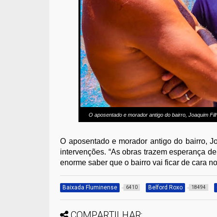
O aposentado e morador antigo do bairro, Joaquim Fil
O aposentado e morador antigo do bairro, J
intervenções. “As obras trazem esperança d
enorme saber que o bairro vai ficar de cara n
Baixada Fluminense
Belford Roxo
6410
18494
COMPARTILHAR: