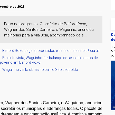
novembro de 2023
Foco no progresso. O prefeito de Belford Roxo,
Wagner dos Santos Carneiro, o Waguinho, anunciou
Co
melhorias para a Vila Jolá, acompanhado de s...
de
Eq
Belford Roxo paga aposentados e pensionistas no 5º dia útil
Mo
ou
Em entrevista, Waguinho faz balanço de seus dois anos de
governo em Belford Roxo
Waguinho visita obras no bairro São Leopoldo
oxo, Wagner dos Santos Carneiro, o Waguinho, anunciou
secretários municipais e lideranças locais. O pacote de
 drenagem e pavimentação asfáltica. A comitiva também