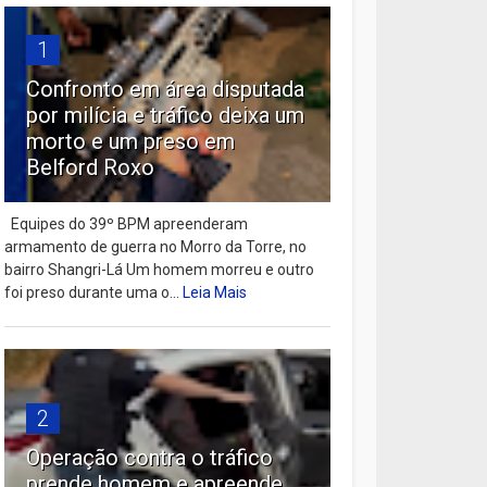
1
Confronto em área disputada
por milícia e tráfico deixa um
morto e um preso em
Belford Roxo
Equipes do 39º BPM apreenderam
armamento de guerra no Morro da Torre, no
bairro Shangri-Lá Um homem morreu e outro
foi preso durante uma o...
Leia Mais
2
Operação contra o tráfico
prende homem e apreende