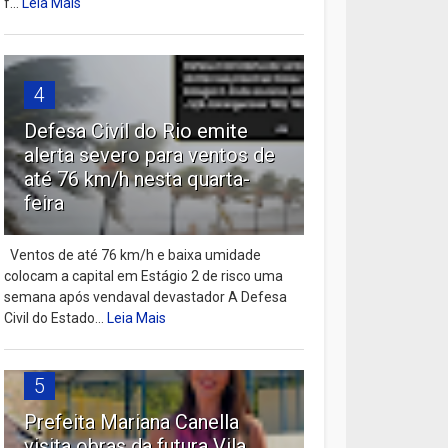
f...
Leia Mais
4
Defesa Civil do Rio emite
alerta severo para ventos de
até 76 km/h nesta quarta-
feira
Ventos de até 76 km/h e baixa umidade
colocam a capital em Estágio 2 de risco uma
semana após vendaval devastador A Defesa
Civil do Estado...
Leia Mais
5
Prefeita Mariana Canella
visita obras da futura Vila