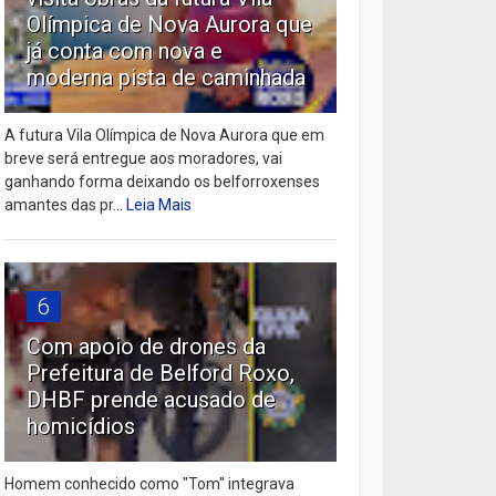
Olímpica de Nova Aurora que
já conta com nova e
moderna pista de caminhada
A futura Vila Olímpica de Nova Aurora que em
breve será entregue aos moradores, vai
ganhando forma deixando os belforroxenses
amantes das pr...
Leia Mais
6
Com apoio de drones da
Prefeitura de Belford Roxo,
DHBF prende acusado de
homicídios
Homem conhecido como "Tom" integrava