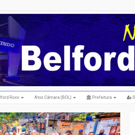
elford Roxo
Atos Câmara (BOL)
Prefeitura
S