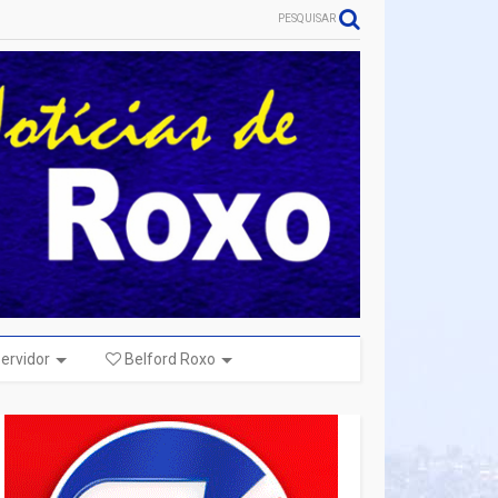
PESQUISAR
ervidor
Belford Roxo