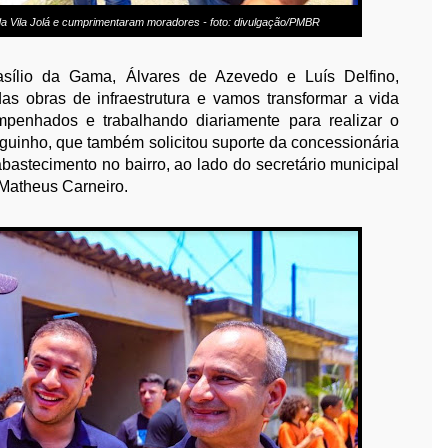
a Vila Jolá e cumprimentaram moradores - foto: divulgação/PMBR
asílio da Gama, Álvares de Azevedo e Luís Delfino,
as obras de infraestrutura e vamos transformar a vida
penhados e trabalhando diariamente para realizar o
aguinho, que também solicitou suporte da concessionária
bastecimento no bairro, ao lado do secretário municipal
 Matheus Carneiro.