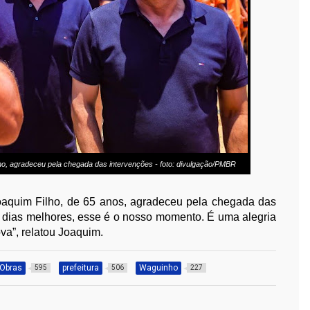
ho, agradeceu pela chegada das intervenções - foto: divulgação/PMBR
oaquim Filho, de 65 anos, agradeceu pela chegada das
e dias melhores, esse é o nosso momento. É uma alegria
ova”, relatou Joaquim.
Obras
prefeitura
Waguinho
595
506
227