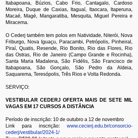
Itabapoana, Búzios, Cabo Frio, Cantagalo, Cardoso
Moreira, Duque de Caxias, Itaguaí, Itaocara, Itaperuna,
Macaé, Magé, Mangaratiba, Mesquita, Miguel Pereira e
Miracema.
O Cederj também tem polos em Natividade, Niterói, Nova
Friburgo, Nova Iguaçu, Paracambi, Petrópolis, Pinheiral,
Piraí, Quatis, Resende, Rio Bonito, Rio das Flores, Rio
das Ostras, Rio de Janeiro (Campo Grande e Rocinha),
Santa Maria Madalena, São Fidélis, São Francisco de
Itabapoana, São Gonçalo, São Pedro da Aldeia,
Saquarema, Teresópolis, Três Rios e Volta Redonda.
SERVIÇO:
VESTIBULAR CEDERJ OFERTA MAIS DE SETE MIL
VAGAS EM 17 CURSOS A DISTÂNCIA
Período de inscrição: 10 de outubro a 12 de novembro
Link para inscrição:
www.cecierj.edu.br/consorcio-
cederj/vestibular/2024-1/