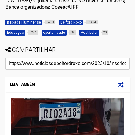
Taxa: R$89,90 (oitenta e nove reais e noventa centavos)
Banca organizadora: Coseac/UFF
Baixada Fluminense
Belford Roxo
6410
18494
Educação
oportunidade
Vestibular
1224
68
20
COMPARTILHAR:
LEIA TAMBÉM