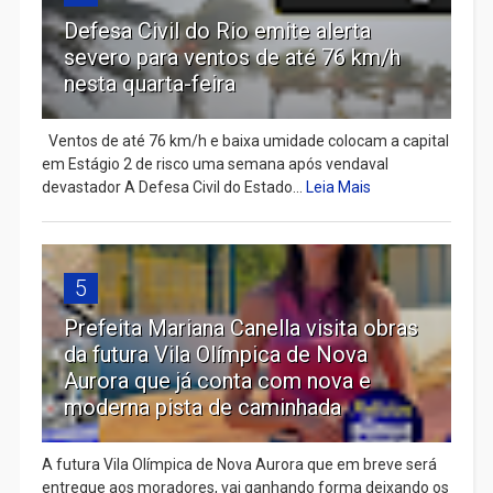
Defesa Civil do Rio emite alerta
severo para ventos de até 76 km/h
nesta quarta-feira
Ventos de até 76 km/h e baixa umidade colocam a capital
em Estágio 2 de risco uma semana após vendaval
devastador A Defesa Civil do Estado...
Leia Mais
5
Prefeita Mariana Canella visita obras
da futura Vila Olímpica de Nova
Aurora que já conta com nova e
moderna pista de caminhada
A futura Vila Olímpica de Nova Aurora que em breve será
entregue aos moradores, vai ganhando forma deixando os