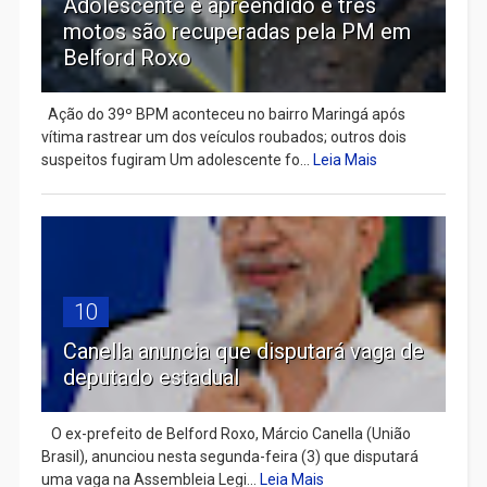
Adolescente é apreendido e três
motos são recuperadas pela PM em
Belford Roxo
Ação do 39º BPM aconteceu no bairro Maringá após
vítima rastrear um dos veículos roubados; outros dois
suspeitos fugiram Um adolescente fo...
Leia Mais
10
Canella anuncia que disputará vaga de
deputado estadual
​ O ex-prefeito de Belford Roxo, Márcio Canella (União
Brasil), anunciou nesta segunda-feira (3) que disputará
uma vaga na Assembleia Legi...
Leia Mais