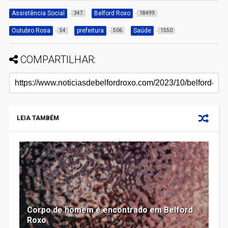
Assistência Social
Belford Roxo
347
18499
Outubro Rosa
prefeitura
Saúde
54
506
1550
COMPARTILHAR:
LEIA TAMBÉM
Corpo de homem é encontrado em Belford
Roxo