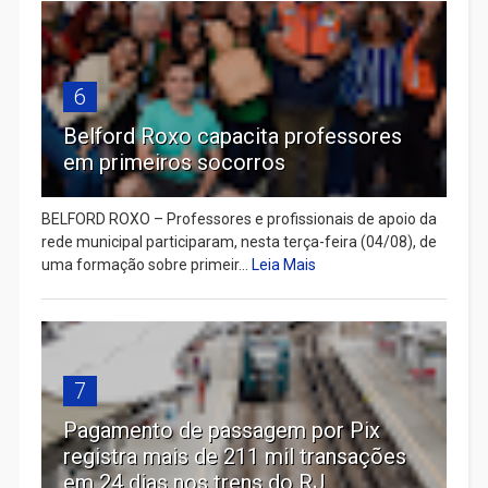
6
Belford Roxo capacita professores
em primeiros socorros
BELFORD ROXO – Professores e profissionais de apoio da
rede municipal participaram, nesta terça-feira (04/08), de
uma formação sobre primeir...
Leia Mais
7
Pagamento de passagem por Pix
registra mais de 211 mil transações
em 24 dias nos trens do RJ