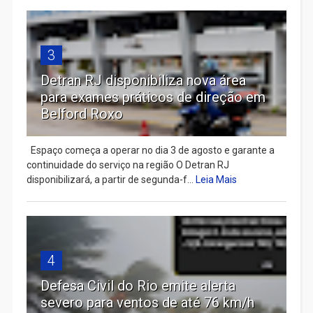
3
Detran RJ disponibiliza nova área
para exames práticos de direção em
Belford Roxo
Espaço começa a operar no dia 3 de agosto e garante a
continuidade do serviço na região O Detran RJ
disponibilizará, a partir de segunda-f...
Leia Mais
4
Defesa Civil do Rio emite alerta
severo para ventos de até 76 km/h