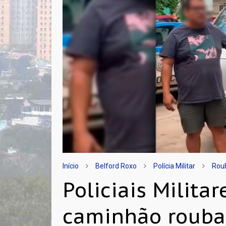
Início
Belford Roxo
Polícia Militar
Rou
Policiais Milita
caminhão rouba