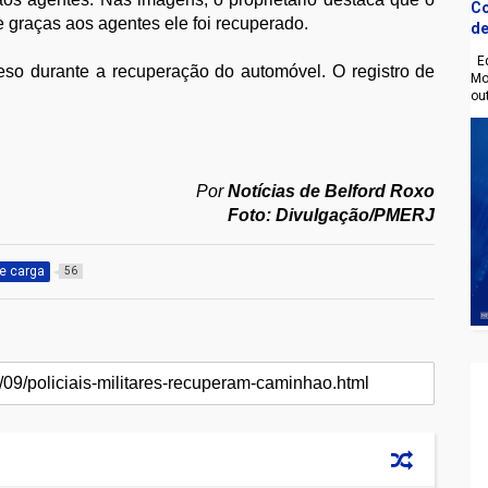
Co
 graças aos agentes ele foi recuperado.
de
Eq
eso durante a recuperação do automóvel. O registro de
Mo
ou
Por
Notícias de Belford Roxo
Foto: Divulgação/PMERJ
e carga
56