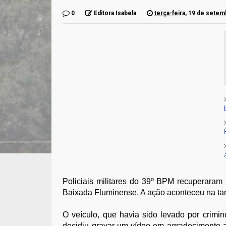
0
Editora Isabela
terça-feira, 19 de sete
Policiais militares do 39º BPM recuperara
Baixada Fluminense. A ação aconteceu na tard
O veículo, que havia sido levado por crimi
decidiu gravar um vídeo em agradecimento a