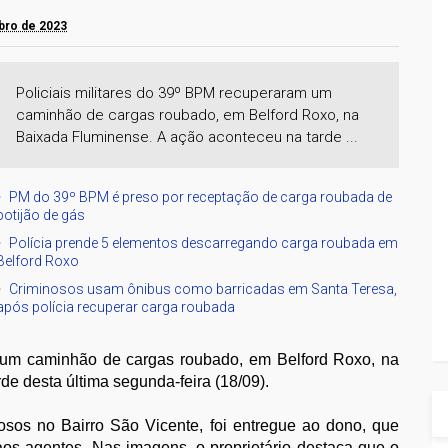
mbro de 2023
Policiais militares do 39º BPM recuperaram um
caminhão de cargas roubado, em Belford Roxo, na
Baixada Fluminense. A ação aconteceu na tarde ...
PM do 39º BPM é preso por receptação de carga roubada de
botijão de gás
Polícia prende 5 elementos descarregando carga roubada em
Belford Roxo
Criminosos usam ônibus como barricadas em Santa Teresa,
após polícia recuperar carga roubada
m um caminhão de cargas roubado, em Belford Roxo, na
e desta última segunda-feira (18/09).
nosos no Bairro São Vicente, foi entregue ao dono, que
os agentes. Nas imagens, o proprietário destaca que o