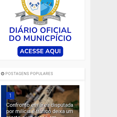
POSTAGENS POPULARES
1
Confronto em área disputada
por milícia e tráfico deixa um