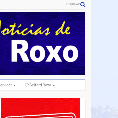
PESQUISAR
ervidor
Belford Roxo