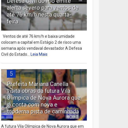
Defesa Civil do Rio emite
alerta severo para ventos de
até 76 km/h nesta quarta-
feira
Ventos de até 76 km/h e baixa umidade
colocam a capital em Estágio 2 de risco uma
semana após vendaval devastador A Defesa
Civil do Estado...
Leia Mais
5
Prefeita Mariana Canella
visita obras da futura Vila
Olímpica de Nova Aurora que
já conta com nova e
moderna pista de caminhada
A futura Vila Olímpica de Nova Aurora que em