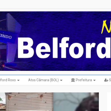
elford Roxo
Atos Câmara (BOL)
Prefeitura
S