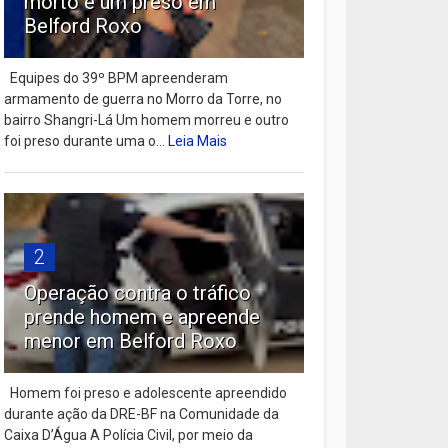
morto e um preso em
Belford Roxo
Equipes do 39º BPM apreenderam
armamento de guerra no Morro da Torre, no
bairro Shangri-Lá Um homem morreu e outro
foi preso durante uma o...
Leia Mais
2
Operação contra o tráfico
prende homem e apreende
menor em Belford Roxo
Homem foi preso e adolescente apreendido
durante ação da DRE-BF na Comunidade da
Caixa D’Água A Polícia Civil, por meio da