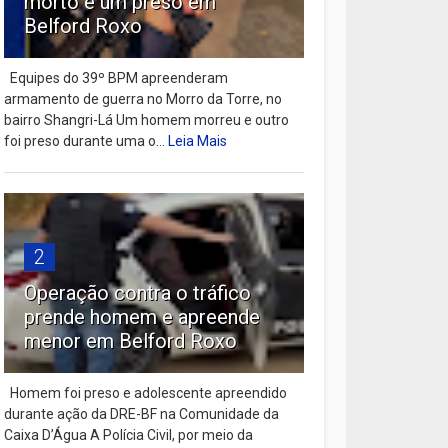
morto e um preso em
Belford Roxo
Equipes do 39º BPM apreenderam
armamento de guerra no Morro da Torre, no
bairro Shangri-Lá Um homem morreu e outro
foi preso durante uma o...
Leia Mais
2
Operação contra o tráfico
prende homem e apreende
menor em Belford Roxo
Homem foi preso e adolescente apreendido
durante ação da DRE-BF na Comunidade da
Caixa D’Água A Polícia Civil, por meio da