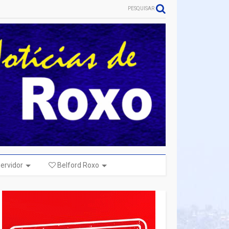
PESQUISAR
ervidor
Belford Roxo