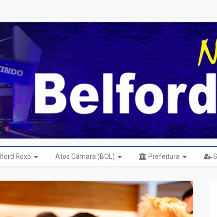
elford Roxo
Atos Câmara (BOL)
Prefeitura
S