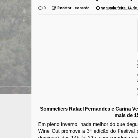
0
Redator Leonardo
segunda-feira, 14 de
Sommeliers Rafael Fernandes e Carina V
mais de 1
Em pleno inverno, nada melhor do que degus
Wine Out promove a 3ª edição do Festival 
domingo), das 14h às 22h, com curadoria de