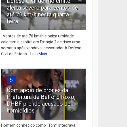
Defesa Civil do Rio emite
alerta severo para ventos de
até 76 km/h nesta quarta-
feira
Ventos de até 76 km/h e baixa umidade
colocam a capital em Estágio 2 de risco uma
semana após vendaval devastador A Defesa
Civil do Estado...
Leia Mais
5
Com apoio de drones da
Prefeitura de Belford Roxo,
DHBF prende acusado de
homicídios
Homem conhecido como "Tom" integrava