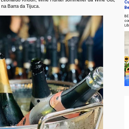
Cu
a na Barra da Tijuca.
Be
BE
co
Li