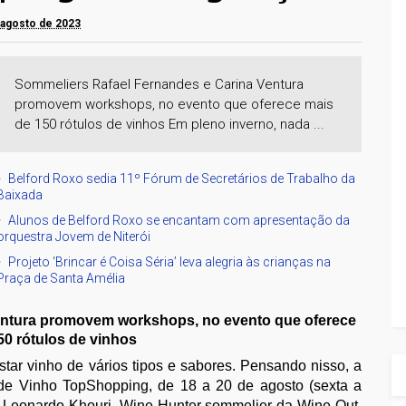
 agosto de 2023
Sommeliers Rafael Fernandes e Carina Ventura
promovem workshops, no evento que oferece mais
de 150 rótulos de vinhos Em pleno inverno, nada ...
Belford Roxo sedia 11º Fórum de Secretários de Trabalho da
Baixada
Alunos de Belford Roxo se encantam com apresentação da
orquestra Jovem de Niterói
Projeto ‘Brincar é Coisa Séria’ leva alegria às crianças na
Praça de Santa Amélia
entura promovem workshops, no evento que oferece
50 rótulos de vinhos
tar vinho de vários tipos e sabores. Pensando nisso, a
de Vinho TopShopping, de 18 a 20 de agosto (sexta a
 Leonardo Khouri, Wine Hunter sommelier da Wine Out,