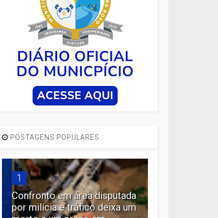
POSTAGENS POPULARES
1
Confronto em área disputada
por milícia e tráfico deixa um