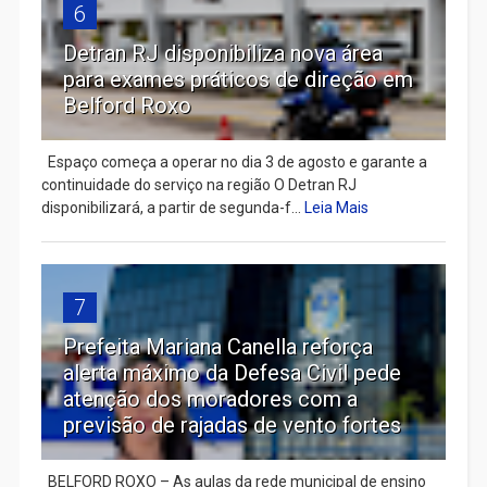
6
Detran RJ disponibiliza nova área
para exames práticos de direção em
Belford Roxo
Espaço começa a operar no dia 3 de agosto e garante a
continuidade do serviço na região O Detran RJ
disponibilizará, a partir de segunda-f...
Leia Mais
7
Prefeita Mariana Canella reforça
alerta máximo da Defesa Civil pede
atenção dos moradores com a
previsão de rajadas de vento fortes
BELFORD ROXO – As aulas da rede municipal de ensino