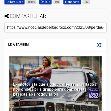
Belford Roxo
Ônibus
Transporte
18499
105
139
COMPARTILHAR:
LEIA TAMBÉM
Ex-motorista que ajudou colegas assaltados
nos ônibus cria grupo para doar cestas
básicas aos rodoviários