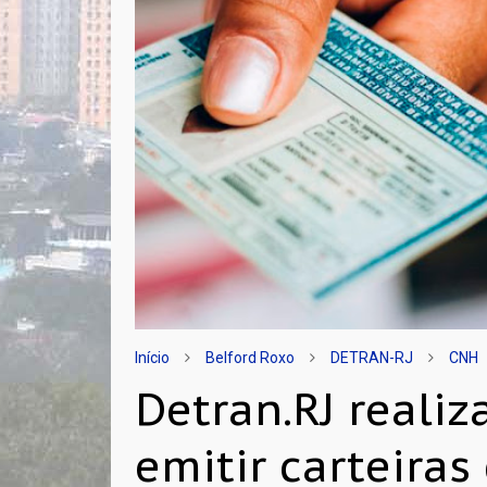
Início
Belford Roxo
DETRAN-RJ
CNH
Detran.RJ realiz
emitir carteiras