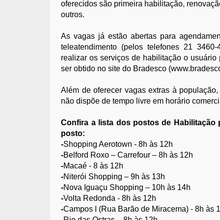
oferecidos são primeira habilitação, renova
outros.
As vagas já estão abertas para agendamento
teleatendimento (pelos telefones 21 346
realizar os serviços de habilitação o usuári
ser obtido no site do Bradesco (www.bradesc
Além de oferecer vagas extras à população,
não dispõe de tempo livre em horário comerci
Confira a lista dos postos de Habilitação
posto:
-
Shopping Aerotown - 8h às 12h
-
Belford Roxo – Carrefour – 8h às 12h
-
Macaé - 8 às 12h
-
Niterói Shopping – 9h às 13h
-
Nova Iguaçu Shopping – 10h às 14h
-
Volta Redonda - 8h às 12h
-
Campos I (Rua Barão de Miracema) - 8h às 
-
Rio das Ostras – 8h às 12h