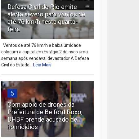
Defesa Civil do Rio emite
alerta severo para ventos de
até 76 km/h nesta quarta-
feira
Ventos de até 76 km/h e baixa umidade
colocam a capital em Estágio 2 de risco uma
semana após vendaval devastador A Defesa
Civil do Estado...
Leia Mais
5
Com apoio de drones da
Prefeitura de Belford Roxo,
DHBF prende acusado de
homicídios