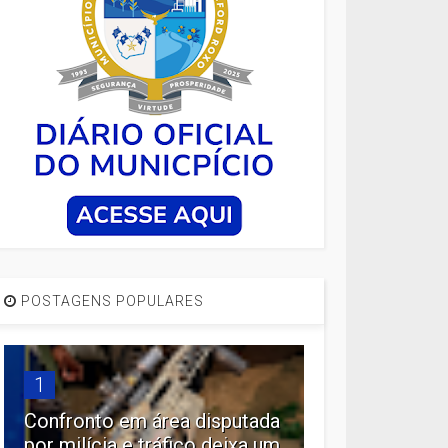
POSTAGENS POPULARES
1
Confronto em área disputada
por milícia e tráfico deixa um