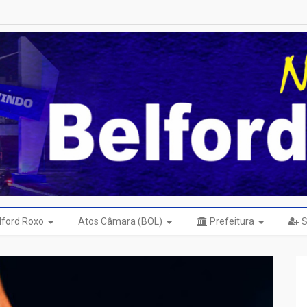
elford Roxo
Atos Câmara (BOL)
Prefeitura
S