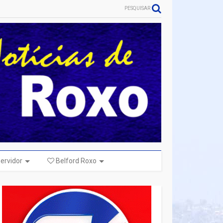
PESQUISAR
ervidor
Belford Roxo