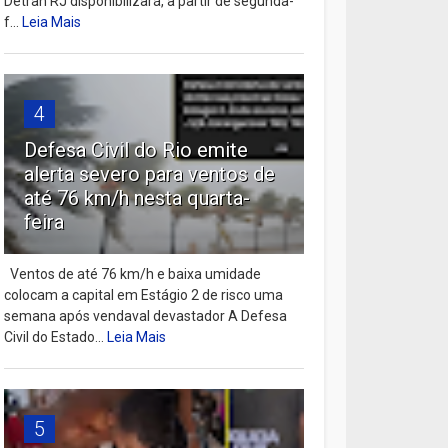
Detran RJ disponibilizará, a partir de segunda-
f...
Leia Mais
4
Defesa Civil do Rio emite
alerta severo para ventos de
até 76 km/h nesta quarta-
feira
Ventos de até 76 km/h e baixa umidade
colocam a capital em Estágio 2 de risco uma
semana após vendaval devastador A Defesa
Civil do Estado...
Leia Mais
5