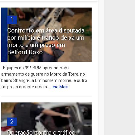
1
Confronto em área disputada
por milícia e tráfico deixa um
morto e um preso em
Belford Roxo
Equipes do 39º BPM apreenderam
armamento de guerra no Morro da Torre, no
bairro Shangri-Lá Um homem morreu e outro
foi preso durante uma o...
Leia Mais
2
Operação contra o tráfico