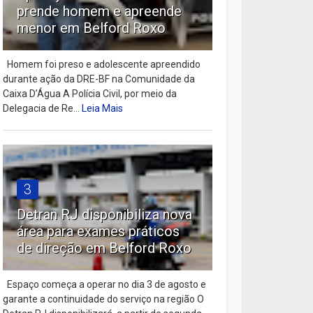
prende homem e apreende
menor em Belford Roxo
Homem foi preso e adolescente apreendido
durante ação da DRE-BF na Comunidade da
Caixa D’Água A Polícia Civil, por meio da
Delegacia de Re...
Leia Mais
3
Detran RJ disponibiliza nova
área para exames práticos
de direção em Belford Roxo
Espaço começa a operar no dia 3 de agosto e
garante a continuidade do serviço na região O