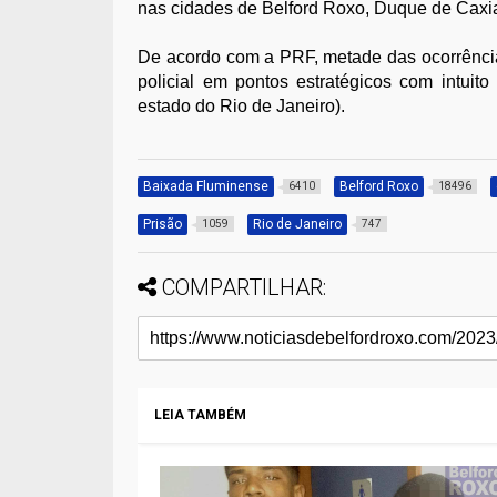
nas cidades de Belford Roxo, Duque de Caxias
De acordo com a PRF, metade das ocorrência
policial em pontos estratégicos com intui
estado do Rio de Janeiro).
Baixada Fluminense
Belford Roxo
6410
18496
Prisão
Rio de Janeiro
1059
747
COMPARTILHAR:
LEIA TAMBÉM