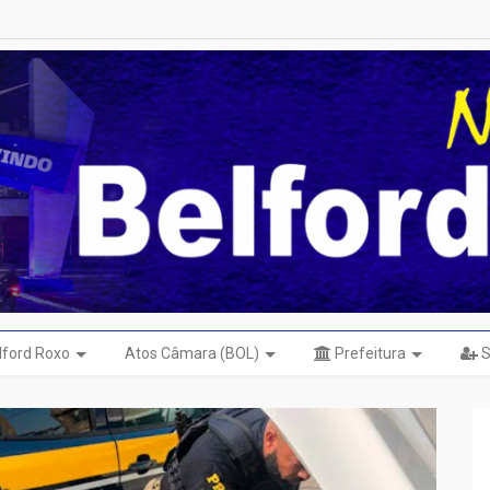
elford Roxo
Atos Câmara (BOL)
Prefeitura
S