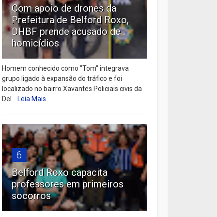
Com apoio de drones da
Prefeitura de Belford Roxo,
DHBF prende acusado de
homicídios
Homem conhecido como "Tom" integrava
grupo ligado à expansão do tráfico e foi
localizado no bairro Xavantes Policiais civis da
Del...
Leia Mais
6
Belford Roxo capacita
professores em primeiros
socorros