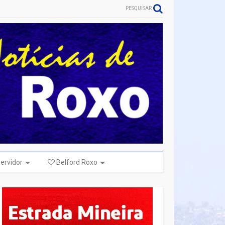
PESQUISAR
ervidor
Belford Roxo