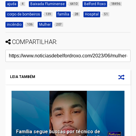
ajuda
Baixada Fluminense
Belford Roxo
4
6410
18496
corpo de bombeiros
família
Hospital
139
28
51
incêndio
Mulher
106
207
COMPARTILHAR:
LEIA TAMBÉM
Família segue buscas por técnico de