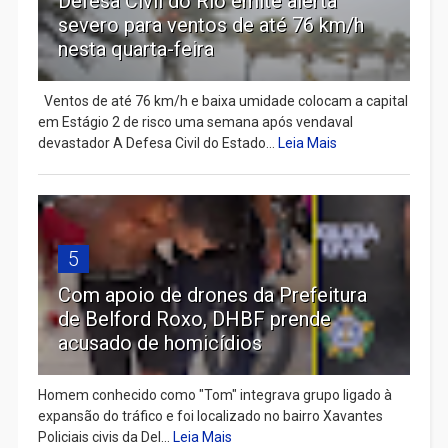
Defesa Civil do Rio emite alerta
severo para ventos de até 76 km/h
nesta quarta-feira
Ventos de até 76 km/h e baixa umidade colocam a capital
em Estágio 2 de risco uma semana após vendaval
devastador A Defesa Civil do Estado...
Leia Mais
5
Com apoio de drones da Prefeitura
de Belford Roxo, DHBF prende
acusado de homicídios
Homem conhecido como "Tom" integrava grupo ligado à
expansão do tráfico e foi localizado no bairro Xavantes
Policiais civis da Del...
Leia Mais