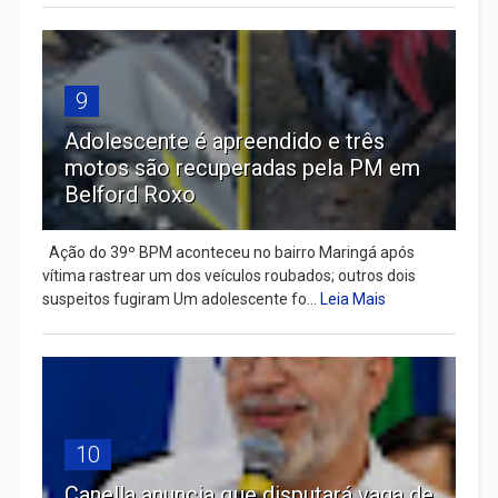
9
Adolescente é apreendido e três
motos são recuperadas pela PM em
Belford Roxo
Ação do 39º BPM aconteceu no bairro Maringá após
vítima rastrear um dos veículos roubados; outros dois
suspeitos fugiram Um adolescente fo...
Leia Mais
10
Canella anuncia que disputará vaga de