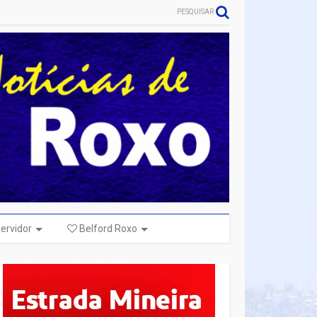
PESQUISAR
ervidor
Belford Roxo