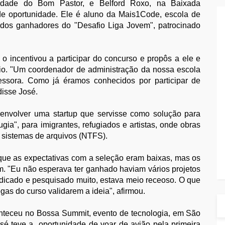
dade do Bom Pastor, e Belford Roxo, na Baixada
de oportunidade. Ele é aluno da Mais1Code, escola de
 dos ganhadores do "Desafio Liga Jovem", patrocinado
o incentivou a participar do concurso e propôs a ele e
io. "Um coordenador de administração da nossa escola
ssora. Como já éramos conhecidos por participar de
disse José.
envolver uma startup que servisse como solução para
gia", para imigrantes, refugiados e artistas, onde obras
 sistemas de arquivos (NTFS).
 que as expectativas com a seleção eram baixas, mas os
m. "Eu não esperava ter ganhado haviam vários projetos
dicado e pesquisado muito, estava meio receoso. O que
egas do curso validarem a ideia", afirmou.
nteceu no Bossa Summit, evento de tecnologia, em São
é teve a oportunidade de voar de avião pela primeira