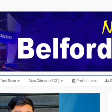
elford Roxo
Atos Câmara (BOL)
Prefeitura
S