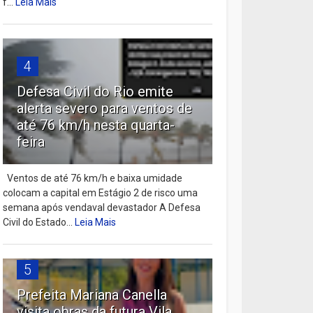
f...
Leia Mais
4
Defesa Civil do Rio emite
alerta severo para ventos de
até 76 km/h nesta quarta-
feira
Ventos de até 76 km/h e baixa umidade
colocam a capital em Estágio 2 de risco uma
semana após vendaval devastador A Defesa
Civil do Estado...
Leia Mais
5
Prefeita Mariana Canella
visita obras da futura Vila