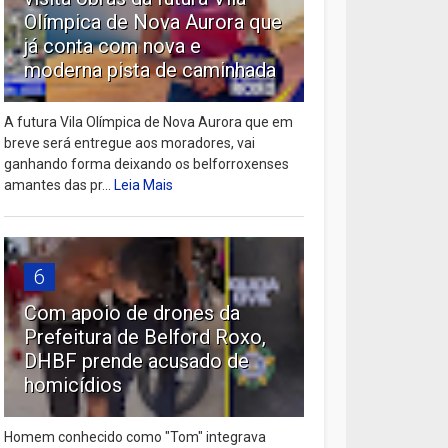
Olímpica de Nova Aurora que
já conta com nova e
moderna pista de caminhada
A futura Vila Olímpica de Nova Aurora que em
breve será entregue aos moradores, vai
ganhando forma deixando os belforroxenses
amantes das pr...
Leia Mais
6
Com apoio de drones da
Prefeitura de Belford Roxo,
DHBF prende acusado de
homicídios
Homem conhecido como "Tom" integrava