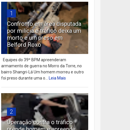
1
Confronto em área disputada
por milícia e tráfico deixa um
morto e um preso em
Belford Roxo
Equipes do 39º BPM apreenderam
armamento de guerra no Morro da Torre, no
bairro Shangri-Lá Um homem morreu e outro
foi preso durante uma o...
Leia Mais
2
Operação contra o tráfico
prende homem e apreende