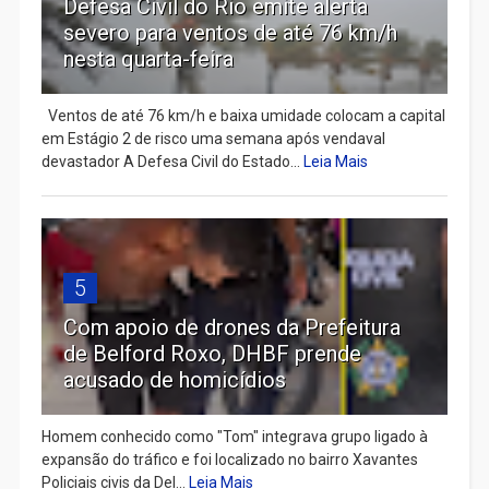
Defesa Civil do Rio emite alerta
severo para ventos de até 76 km/h
nesta quarta-feira
Ventos de até 76 km/h e baixa umidade colocam a capital
em Estágio 2 de risco uma semana após vendaval
devastador A Defesa Civil do Estado...
Leia Mais
5
Com apoio de drones da Prefeitura
de Belford Roxo, DHBF prende
acusado de homicídios
Homem conhecido como "Tom" integrava grupo ligado à
expansão do tráfico e foi localizado no bairro Xavantes
Policiais civis da Del...
Leia Mais