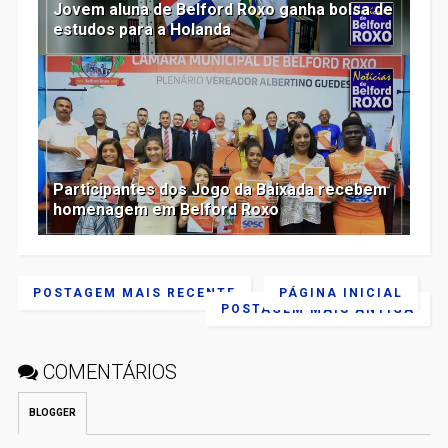
Jovem aluna de Belford Roxo ganha bolsa de
estudos para a Holanda
Participantes dos Jogo da Baixada recebem
homenagem em Belford Roxo
POSTAGEM MAIS RECENTE
PÁGINA INICIAL
POSTAGEM MAIS ANTIGA
COMENTÁRIOS
BLOGGER