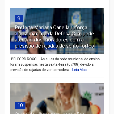
9
Prefeita Mariana Canella reforça
alerta máximo da Defesa Civil pede
atenção dos moradores com a
previsão de rajadas de vento fortes
BELFORD ROXO – As aulas da rede municipal de ensino
foram suspensas nesta sexta-feira (07/08) devido à
previsão de rajadas de vento modera...
Leia Mais
10