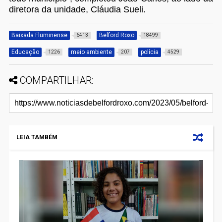
diretora da unidade, Cláudia Sueli.
Baixada Fluminense
Belford Roxo
6413
18499
Educação
meio ambiente
polícia
1226
207
4529
COMPARTILHAR:
LEIA TAMBÉM