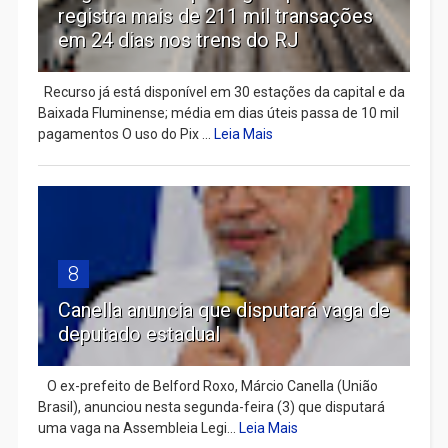
registra mais de 211 mil transações
em 24 dias nos trens do RJ
Recurso já está disponível em 30 estações da capital e da
Baixada Fluminense; média em dias úteis passa de 10 mil
pagamentos O uso do Pix ...
Leia Mais
8
Canella anuncia que disputará vaga de
deputado estadual
​ O ex-prefeito de Belford Roxo, Márcio Canella (União
Brasil), anunciou nesta segunda-feira (3) que disputará
uma vaga na Assembleia Legi...
Leia Mais