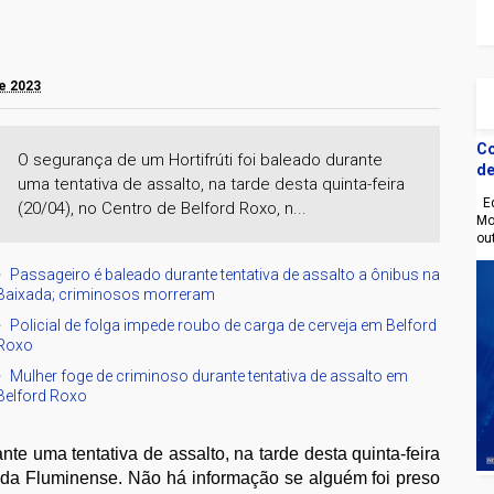
de 2023
Co
O segurança de um Hortifrúti foi baleado durante
de
uma tentativa de assalto, na tarde desta quinta-feira
Eq
(20/04), no Centro de Belford Roxo, n...
Mo
ou
Passageiro é baleado durante tentativa de assalto a ônibus na
Baixada; criminosos morreram
Policial de folga impede roubo de carga de cerveja em Belford
Roxo
Mulher foge de criminoso durante tentativa de assalto em
Belford Roxo
nte uma tentativa de assalto, na tarde desta quinta-feira
xada Fluminense. Não há informação se alguém foi preso