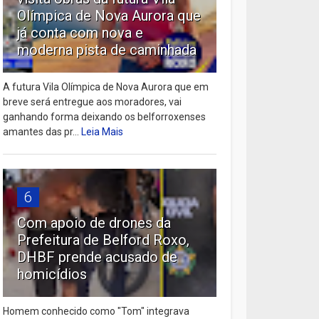
Olímpica de Nova Aurora que
já conta com nova e
moderna pista de caminhada
A futura Vila Olímpica de Nova Aurora que em
breve será entregue aos moradores, vai
ganhando forma deixando os belforroxenses
amantes das pr...
Leia Mais
6
Com apoio de drones da
Prefeitura de Belford Roxo,
DHBF prende acusado de
homicídios
Homem conhecido como "Tom" integrava