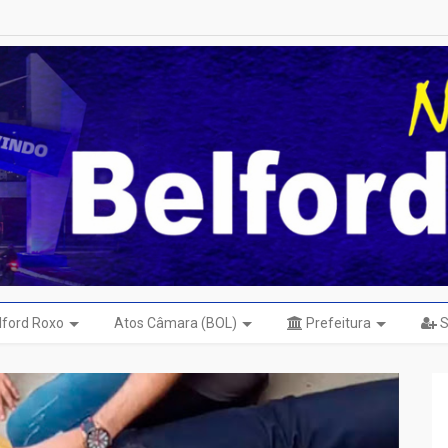
elford Roxo
Atos Câmara (BOL)
Prefeitura
S