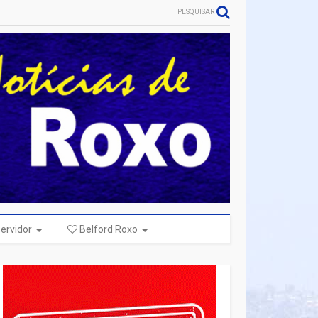
PESQUISAR
ervidor
Belford Roxo