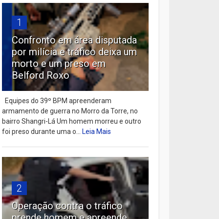
1
Confronto em área disputada
por milícia e tráfico deixa um
morto e um preso em
Belford Roxo
Equipes do 39º BPM apreenderam
armamento de guerra no Morro da Torre, no
bairro Shangri-Lá Um homem morreu e outro
foi preso durante uma o...
Leia Mais
2
Operação contra o tráfico
prende homem e apreende