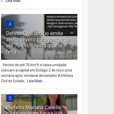
f...
Leia Mais
4
Defesa Civil do Rio emite
alerta severo para ventos de
até 76 km/h nesta quarta-
feira
Ventos de até 76 km/h e baixa umidade
colocam a capital em Estágio 2 de risco uma
semana após vendaval devastador A Defesa
Civil do Estado...
Leia Mais
5
Prefeita Mariana Canella
visita obras da futura Vila