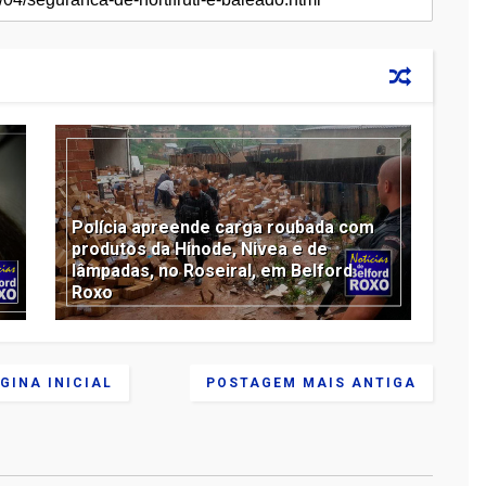
Polícia apreende carga roubada com
produtos da Hinode, Nivea e de
lâmpadas, no Roseiral, em Belford
Roxo
GINA INICIAL
POSTAGEM MAIS ANTIGA