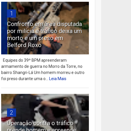
1
Confronto em área disputada
por milícia e tráfico deixa um
morto e um preso em
Belford Roxo
Equipes do 39º BPM apreenderam
armamento de guerra no Morro da Torre, no
bairro Shangri-Lá Um homem morreu e outro
foi preso durante uma o...
Leia Mais
2
Operação contra o tráfico
prende homem e apreende