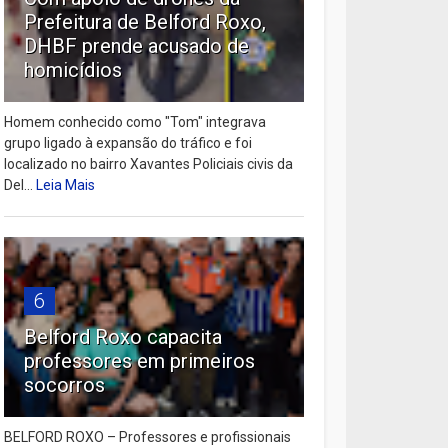
Prefeitura de Belford Roxo,
DHBF prende acusado de
homicídios
Homem conhecido como "Tom" integrava
grupo ligado à expansão do tráfico e foi
localizado no bairro Xavantes Policiais civis da
Del...
Leia Mais
6
Belford Roxo capacita
professores em primeiros
socorros
BELFORD ROXO – Professores e profissionais