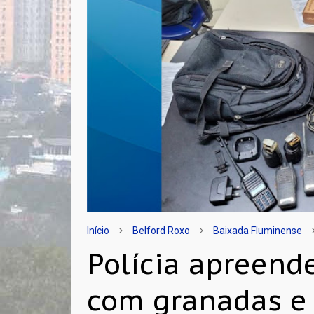
Início
Belford Roxo
Baixada Fluminense
Polícia apreend
com granadas e 