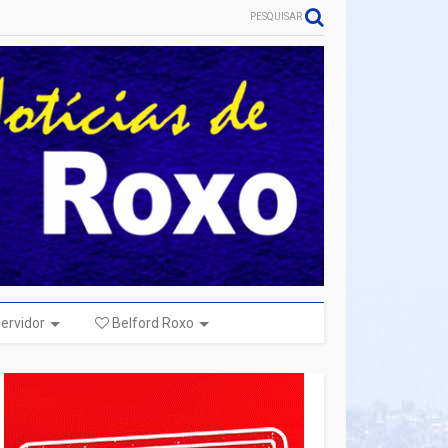
PESQUISAR
ervidor
Belford Roxo