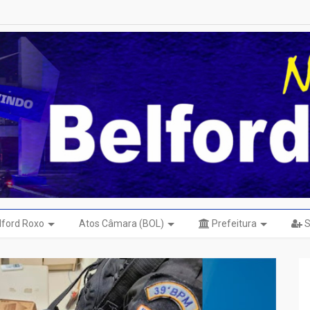
elford Roxo
Atos Câmara (BOL)
Prefeitura
S