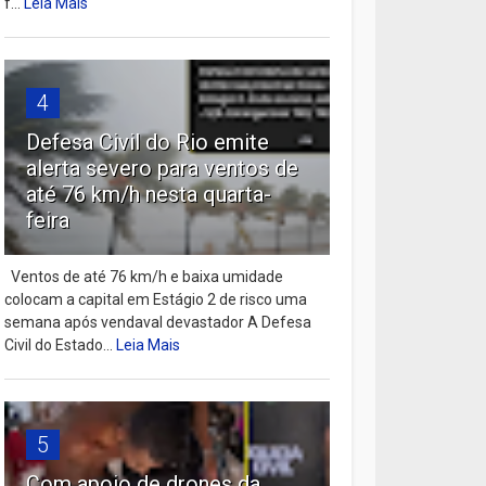
f...
Leia Mais
4
Defesa Civil do Rio emite
alerta severo para ventos de
até 76 km/h nesta quarta-
feira
Ventos de até 76 km/h e baixa umidade
colocam a capital em Estágio 2 de risco uma
semana após vendaval devastador A Defesa
Civil do Estado...
Leia Mais
5
Com apoio de drones da