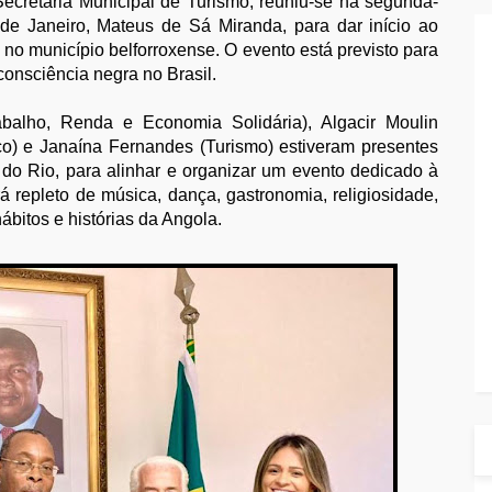
ecretaria Municipal de Turismo, reuniu-se na segunda-
de Janeiro, Mateus de Sá Miranda, para dar início ao
no município belforroxense. O evento está previsto para
onsciência negra no Brasil.
abalho, Renda e Economia Solidária), Algacir Moulin
) e Janaína Fernandes (Turismo) estiveram presentes
o Rio, para alinhar e organizar um evento dedicado à
á repleto de música, dança, gastronomia, religiosidade,
ábitos e histórias da Angola.