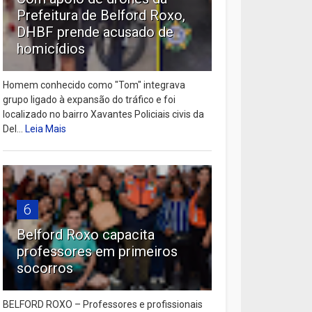
Prefeitura de Belford Roxo,
DHBF prende acusado de
homicídios
Homem conhecido como "Tom" integrava
grupo ligado à expansão do tráfico e foi
localizado no bairro Xavantes Policiais civis da
Del...
Leia Mais
6
Belford Roxo capacita
professores em primeiros
socorros
BELFORD ROXO – Professores e profissionais