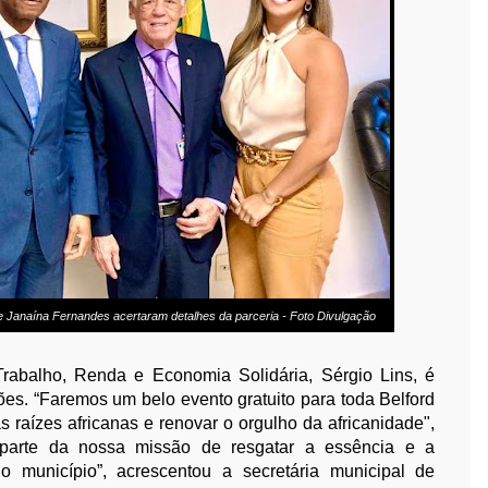
n e Janaína Fernandes acertaram detalhes da parceria - Foto Divulgação
rabalho, Renda e Economia Solidária, Sérgio Lins, é
ções. “Faremos um belo evento gratuito para toda Belford
s raízes africanas e renovar o orgulho da africanidade",
á parte da nossa missão de resgatar a essência e a
no município”, acrescentou a secretária municipal de