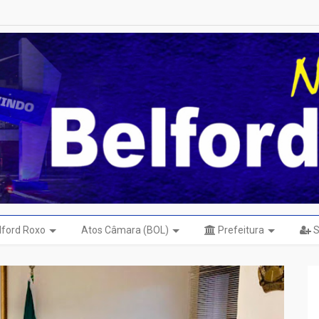
elford Roxo
Atos Câmara (BOL)
Prefeitura
S