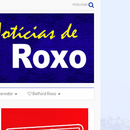
PESQUISAR
ervidor
Belford Roxo