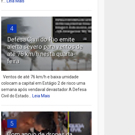
f...
Leia Mais
4
Defesa Civil do Rio emite
alerta severo para ventos de
até 76 km/h nesta quarta-
feira
Ventos de até 76 km/h e baixa umidade
colocam a capital em Estágio 2 de risco uma
semana após vendaval devastador A Defesa
Civil do Estado...
Leia Mais
5
Com apoio de drones da