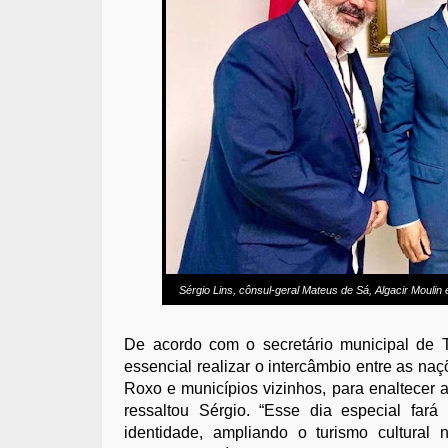
Sérgio Lins, cônsul-geral Mateus de Sá, Algacir Mouli
De acordo com o secretário municipal de T
essencial realizar o intercâmbio entre as na
Roxo e municípios vizinhos, para enaltecer a
ressaltou Sérgio. “Esse dia especial far
identidade, ampliando o turismo cultural 