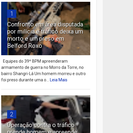
1
Confronto em área disputada
por milícia e tráfico deixa um
morto e um preso em
Belford Roxo
Equipes do 39º BPM apreenderam
armamento de guerra no Morro da Torre, no
bairro Shangri-Lá Um homem morreu e outro
foi preso durante uma o...
Leia Mais
2
Operação contra o tráfico
prende homem e apreende