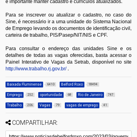
é importante manter cadastro e currículos atualizados.
Para se inscrever ou atualizar o cadastro, no caso do
Sine, é necessário ir a uma unidade do Sistema Nacional
de Emprego levando os documentos de identificação civil,
carteira de trabalho, PIS/Pasep/NIT/NIS e CPF.
Para consultar o endereço das unidades Sine e os
detalhes de todas as vagas oferecidas, basta acessar o
Painel Interativo de Vagas da Setrab, disponível no site
http://www.trabalho.rj.gov.br/
.
Baixada Fluminense
Belford Roxo
6410
18494
Emprego
oportunidade
Rio de Janeiro
252
68
747
Trabalho
Vagas
vagas de emprego
206
79
41
COMPARTILHAR: