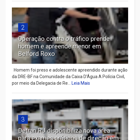
2
Operação contra o tráfico prende
homem e apreende menor em
Belford Roxo
Homem foi preso e adolescente apreendido durante ação
da DRE-BF na Comunidade da Caixa D’Água A Polícia Civil,
por meio da Delegacia de Re...
Leia Mais
3
Detran RJ disponibiliza nova área
para exames práticos de direção em