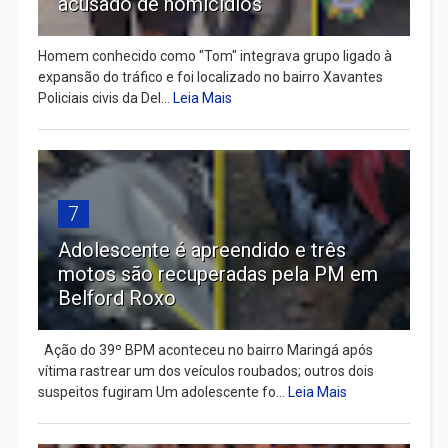
acusado de homicídios
Homem conhecido como "Tom" integrava grupo ligado à
expansão do tráfico e foi localizado no bairro Xavantes
Policiais civis da Del...
Leia Mais
7
Adolescente é apreendido e três
motos são recuperadas pela PM em
Belford Roxo
Ação do 39º BPM aconteceu no bairro Maringá após
vítima rastrear um dos veículos roubados; outros dois
suspeitos fugiram Um adolescente fo...
Leia Mais