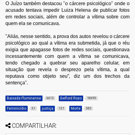
O Juízo também destacou "o cárcere psicológico" onde o
acusado tentava impedir Luiza Helena de publicar fotos
em redes sociais, além de controlar a vítima sobre com
.
quem ela se comunicava
"Aliás, nesse sentido, a prova dos autos revelou o cárcere
psicológico ao qual a vítima era submetida, já que o réu
exigia que apagasse fotos de redes sociais, questionava
incessantemente com quem a vítima se comunicava,
tendo chegado a quebrar seu aparelho celular, em
situação que revela o desprezo pela vítima, a qual
reputava como objeto seu”, diz um dos trechos da
sentença".
Baixada Fluminense
Belford Roxo
6413
18499
Feminicídio
justiça
Morte
51
121
583
COMPARTILHAR: