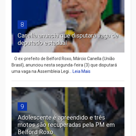
8
Canella anuncia que disputará vaga de
deputado estadual
​ O ex-prefeito de Belford Roxo, Márcio Canella (União
Brasil), anunciou nesta segunda-feira (3) que disputará
uma vaga na Assembleia Legi...
Leia Mais
9
Adolescente é apreendido e três
motos são recuperadas pela PM em
Belford Roxo