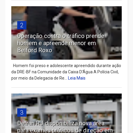
2
Operação contra o tráfico prende
homem e apreende menor em
Belford Roxo
Homem foi preso e adolescente apreendido durante ação
da DRE-BF na Comunidade da Caixa D’Água A Polícia Civil,
por meio da Delegacia de Re...
Leia Mais
3
Detran RJ disponibiliza nova área
para exames práticos de direção em