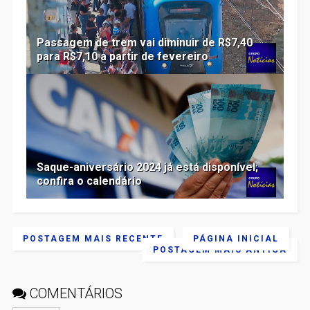
Passagem de trem vai diminuir de R$7,40
para R$7,10 a partir de fevereiro
Saque-aniversário 2024 já está disponível;
confira o calendário
POSTAGEM MAIS RECENTE
PÁGINA INICIAL
POSTAGEM MAIS ANTIGA
COMENTÁRIOS