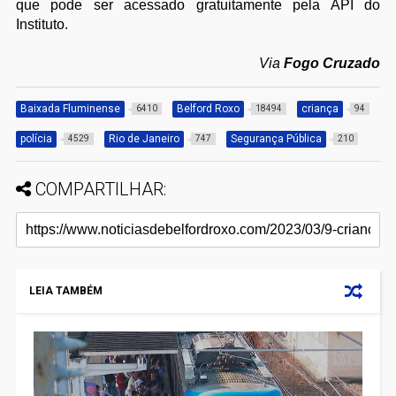
que pode ser acessado gratuitamente pela API do
Instituto.
Via
Fogo Cruzado
Baixada Fluminense
Belford Roxo
criança
6410
18494
94
polícia
Rio de Janeiro
Segurança Pública
4529
747
210
COMPARTILHAR:
LEIA TAMBÉM