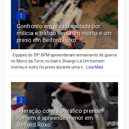
1
Confronto em área disputada por
milícia e tráfico deixa um morto e um
preso em Belford Roxo
Equipes do 39º BPM apreenderam armamento de guerra
no Morro da Torre, no bairro Shangri-Lá Um homem
morreu e outro foi preso durante uma o...
Leia Mais
2
Operação contra o tráfico prende
homem e apreende menor em
Belford Roxo