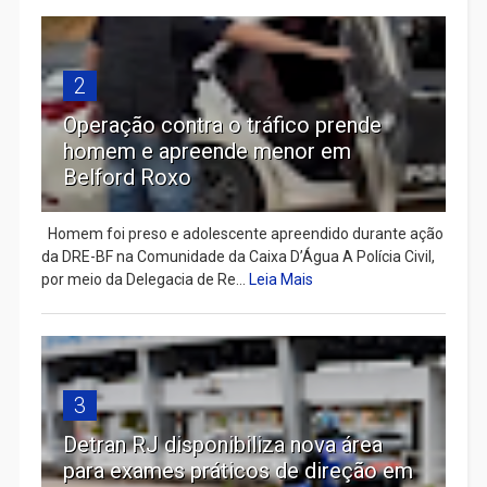
2
Operação contra o tráfico prende
homem e apreende menor em
Belford Roxo
Homem foi preso e adolescente apreendido durante ação
da DRE-BF na Comunidade da Caixa D’Água A Polícia Civil,
por meio da Delegacia de Re...
Leia Mais
3
Detran RJ disponibiliza nova área
para exames práticos de direção em