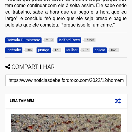
tem como continuar com ele à solta assim. Ele sabe onde
eu trabalho, sabe a hora que eu pego e a hora que eu
largo”, e concluiu “só quero que ele seja preso e pague
pelo ato que ele cometeu. Porque isso foi um crime.”
Baixada Fluminense
Belford Roxo
6410
18496
incêndio
justiça
Mulher
polícia
106
121
207
4529
COMPARTILHAR:
LEIA TAMBÉM