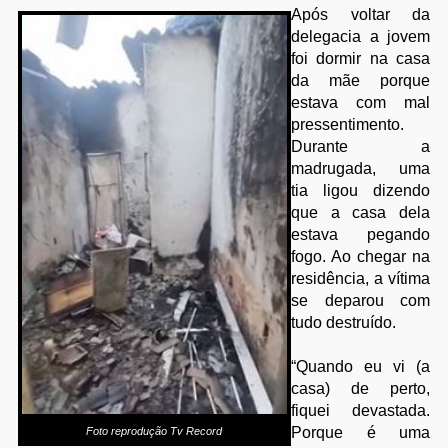
Após voltar da
delegacia a jovem
foi dormir na casa
da mãe porque
estava com mal
pressentimento.
Durante a
madrugada, uma
tia ligou dizendo
que a casa dela
estava pegando
fogo. Ao chegar na
residência, a vítima
se deparou com
tudo destruído.
“Quando eu vi (a
casa) de perto,
fiquei devastada.
Porque é uma
Foto reprodução Tv Record