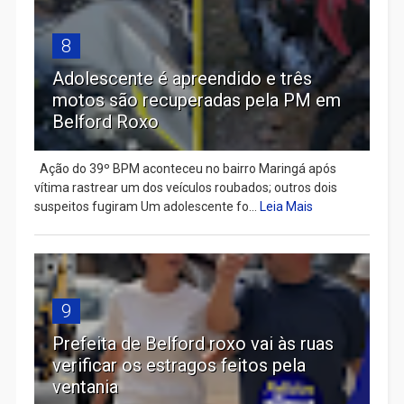
8
Adolescente é apreendido e três
motos são recuperadas pela PM em
Belford Roxo
Ação do 39º BPM aconteceu no bairro Maringá após
vítima rastrear um dos veículos roubados; outros dois
suspeitos fugiram Um adolescente fo...
Leia Mais
9
Prefeita de Belford roxo vai às ruas
verificar os estragos feitos pela
ventania