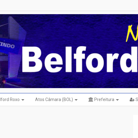
elford Roxo
Atos Câmara (BOL)
Prefeitura
S