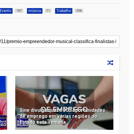
Evento
música
Trabalho
167
71
206
Sine divulga quase 900 oportunidades
de emprego em várias regiões do
Estado esta semana