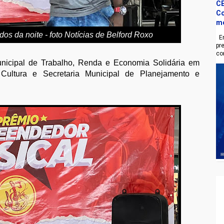
CE
Co
m
os da noite - foto Notícias de Belford Roxo
En
pr
co
unicipal de Trabalho, Renda e Economia Solidária em
 Cultura e Secretaria Municipal de Planejamento e