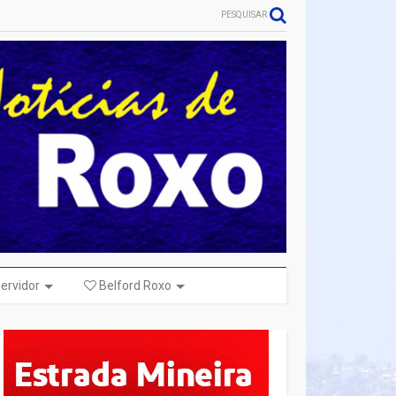
PESQUISAR
ervidor
Belford Roxo