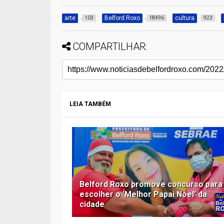
arte
Belford Roxo
cultura
103
18496
923
COMPARTILHAR:
LEIA TAMBÉM
Belford Roxo promove concurso para
escolher o ‘Melhor Papai Noel’ da
cidade