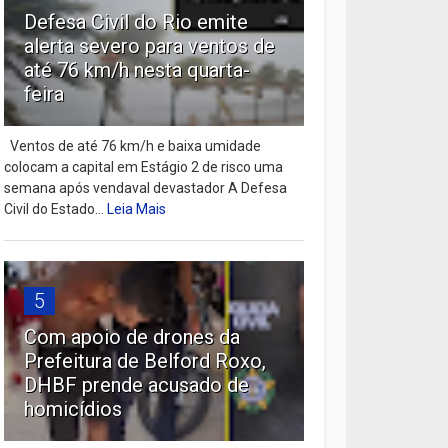
Defesa Civil do Rio emite
alerta severo para ventos de
até 76 km/h nesta quarta-
feira
Ventos de até 76 km/h e baixa umidade
colocam a capital em Estágio 2 de risco uma
semana após vendaval devastador A Defesa
Civil do Estado...
Leia Mais
5
Com apoio de drones da
Prefeitura de Belford Roxo,
DHBF prende acusado de
homicídios