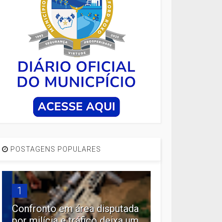
POSTAGENS POPULARES
1
Confronto em área disputada
por milícia e tráfico deixa um