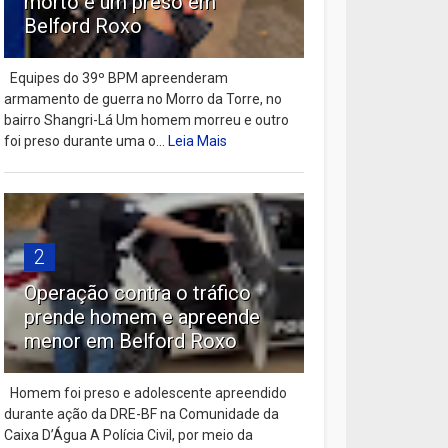
morto e um preso em
Belford Roxo
Equipes do 39º BPM apreenderam
armamento de guerra no Morro da Torre, no
bairro Shangri-Lá Um homem morreu e outro
foi preso durante uma o...
Leia Mais
2
Operação contra o tráfico
prende homem e apreende
menor em Belford Roxo
Homem foi preso e adolescente apreendido
durante ação da DRE-BF na Comunidade da
Caixa D’Água A Polícia Civil, por meio da