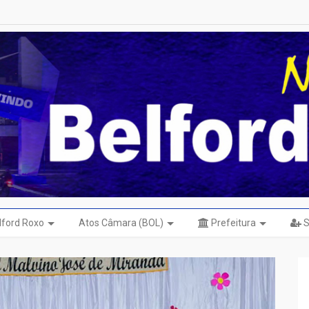
elford Roxo
Atos Câmara (BOL)
Prefeitura
S