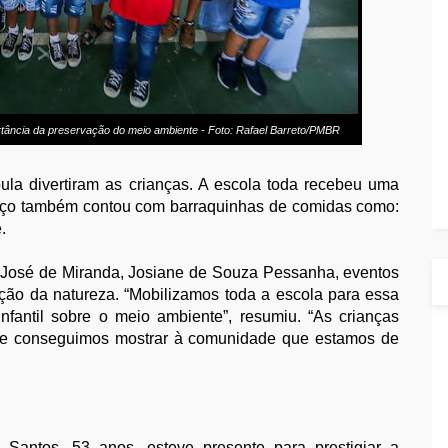
ância da preservação do meio ambiente - Foto: Rafael Barreto/PMBR
ula divertiram as crianças. A escola toda recebeu uma
aço também contou com barraquinhas de comidas como:
.
 José de Miranda, Josiane de Souza Pessanha, eventos
ão da natureza. “Mobilizamos toda a escola para essa
infantil sobre o meio ambiente”, resumiu. “As crianças
a e conseguimos mostrar à comunidade que estamos de
Santos, 53 anos, esteve presente para prestigiar a