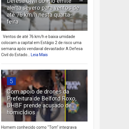
Defesa Civil do Rio emite
alerta severo para ventos de
até 76 km/h nesta quarta-
feira
Ventos de até 76 km/h e baixa umidade
colocam a capital em Estágio 2 de risco uma
semana após vendaval devastador A Defesa
Civil do Estado...
Leia Mais
5
Com apoio de drones da
Prefeitura de Belford Roxo,
DHBF prende acusado de
homicídios
Homem conhecido como "Tom" integrava