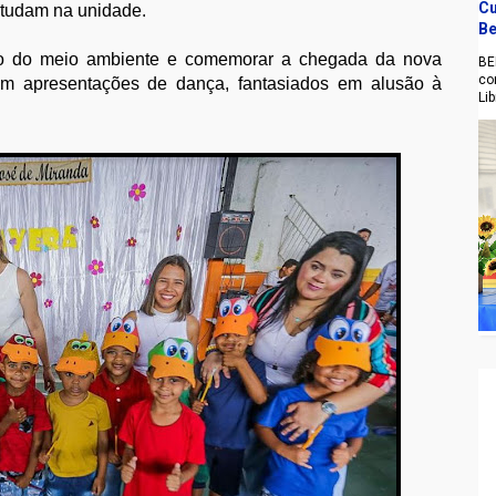
Cu
studam na unidade.
Be
ção do meio ambiente e comemorar a chegada da nova
BE
co
eram apresentações de dança, fantasiados em alusão à
Li