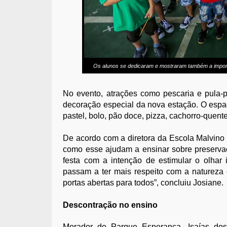
Os alunos se dedicaram e mostraram também a import
No evento, atrações como pescaria e pula-p
decoração especial da nova estação. O esp
pastel, bolo, pão doce, pizza, cachorro-quente
De acordo com a diretora da Escola Malvino
como esse ajudam a ensinar sobre preservaç
festa com a intenção de estimular o olhar 
passam a ter mais respeito com a naturez
portas abertas para todos”, concluiu Josiane.
Descontração no ensino
Morador do Parque Esperança, Isaías dos 