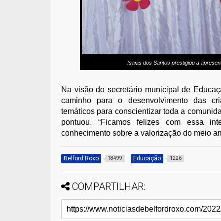
Isaias dos Santos prestigiou a apresent
Na visão do secretário municipal de Educa
caminho para o desenvolvimento das cri
temáticos para conscientizar toda a comunida
pontuou. “Ficamos felizes com essa int
conhecimento sobre a valorização do meio am
Belford Roxo
Educação
18499
1226
COMPARTILHAR: