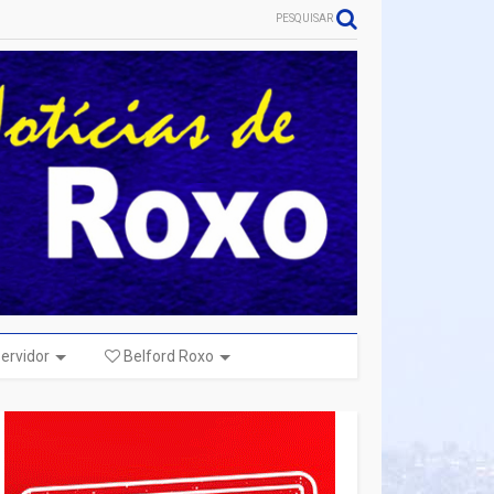
PESQUISAR
ervidor
Belford Roxo