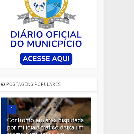
POSTAGENS POPULARES
1
Confronto em área disputada
por milícia e tráfico deixa um