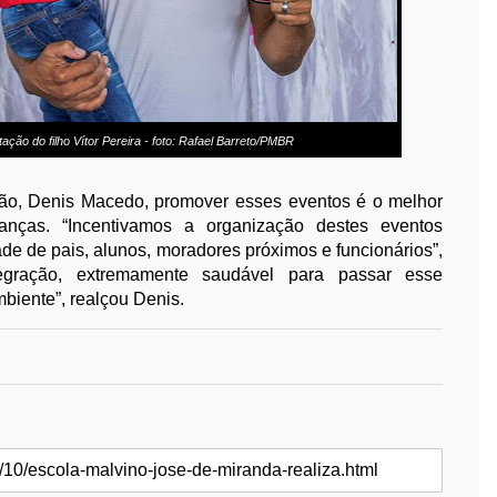
ação do filho Vítor Pereira - foto: Rafael Barreto/PMBR
ção, Denis Macedo, promover esses eventos é o melhor
anças. “Incentivamos a organização destes eventos
de de pais, alunos, moradores próximos e funcionários”,
egração, extremamente saudável para passar esse
biente”, realçou Denis.