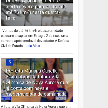
Defesa Civil do Rio emite
alerta severo para ventos de
até 76 km/h nesta quarta-
feira
Ventos de até 76 km/h e baixa umidade
colocam a capital em Estágio 2 de risco uma
semana após vendaval devastador A Defesa
Civil do Estado...
Leia Mais
5
Prefeita Mariana Canella
visita obras da futura Vila
Olímpica de Nova Aurora que
já conta com nova e
moderna pista de caminhada
A futura Vila Olímpica de Nova Aurora que em