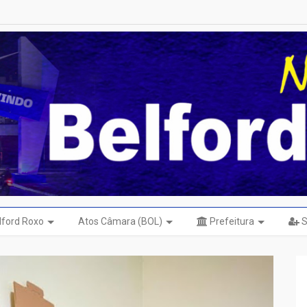
elford Roxo
Atos Câmara (BOL)
Prefeitura
S