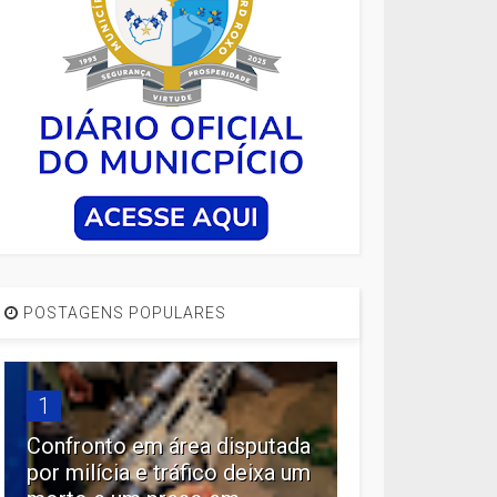
POSTAGENS POPULARES
1
Confronto em área disputada
por milícia e tráfico deixa um