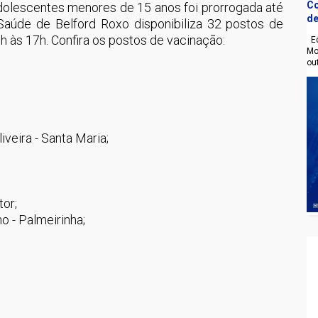
Co
adolescentes menores de 15 anos foi prorrogada até
de
Saúde de Belford Roxo disponibiliza 32 postos de
8h às 17h. Confira os postos de vacinação:
Eq
Mo
ou
;
veira - Santa Maria;
tor;
o - Palmeirinha;