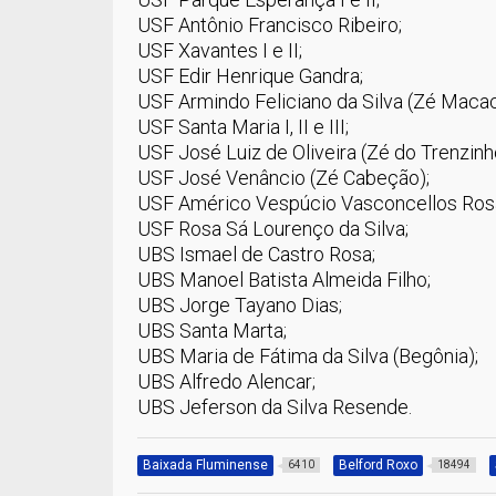
USF Antônio Francisco Ribeiro;
USF Xavantes I e II;
USF Edir Henrique Gandra;
USF Armindo Feliciano da Silva (Zé Macac
USF Santa Maria I, II e III;
USF José Luiz de Oliveira (Zé do Trenzinh
USF José Venâncio (Zé Cabeção);
USF Américo Vespúcio Vasconcellos Ros
USF Rosa Sá Lourenço da Silva;
UBS Ismael de Castro Rosa;
UBS Manoel Batista Almeida Filho;
UBS Jorge Tayano Dias;
UBS Santa Marta;
UBS Maria de Fátima da Silva (Begônia);
UBS Alfredo Alencar;
UBS Jeferson da Silva Resende.
Baixada Fluminense
Belford Roxo
6410
18494