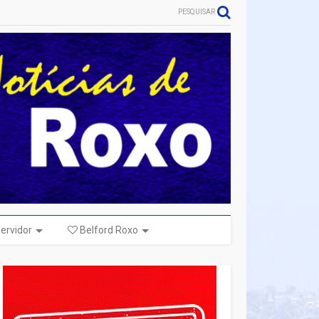
PESQUISAR
ervidor
Belford Roxo