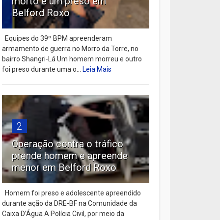
morto e um preso em
Belford Roxo
Equipes do 39º BPM apreenderam
armamento de guerra no Morro da Torre, no
bairro Shangri-Lá Um homem morreu e outro
foi preso durante uma o...
Leia Mais
2
Operação contra o tráfico
prende homem e apreende
menor em Belford Roxo
Homem foi preso e adolescente apreendido
durante ação da DRE-BF na Comunidade da
Caixa D’Água A Polícia Civil, por meio da