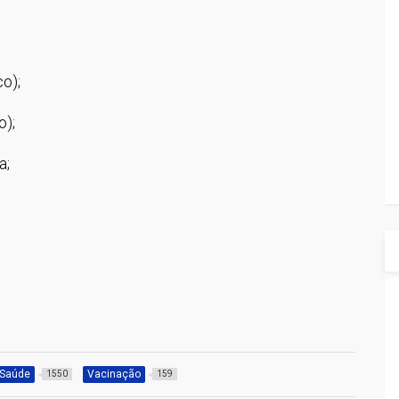
o);
o);
a;
Saúde
Vacinação
1550
159