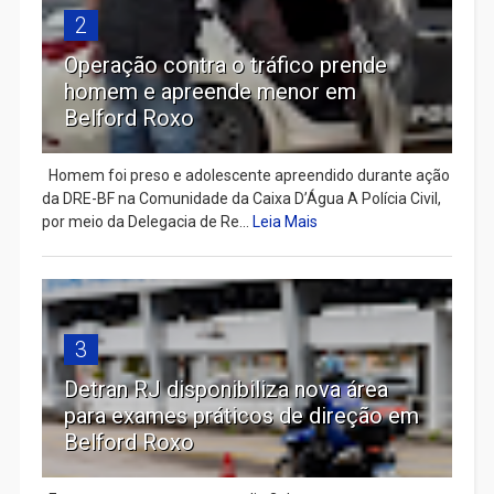
2
Operação contra o tráfico prende
homem e apreende menor em
Belford Roxo
Homem foi preso e adolescente apreendido durante ação
da DRE-BF na Comunidade da Caixa D’Água A Polícia Civil,
por meio da Delegacia de Re...
Leia Mais
3
Detran RJ disponibiliza nova área
para exames práticos de direção em
Belford Roxo