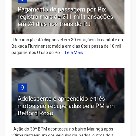
Pagamento de passagem por Pix
registra mais de 211 mil transações
em 24 dias nos trens do RJ
Recurso já está disponível em 30 estações da capital e da
Baixada Fluminense; média em dias úteis passa de 10 mil
pagamentos O uso do Pix ...
Leia Mais
9
Adolescente é apreendido e três
motos são recuperadas pela PM em
Belford Roxo
Ação do 39º BPM aconteceu no bairro Maringá após
vítima rastrear um dos veículos roubados; outros dois