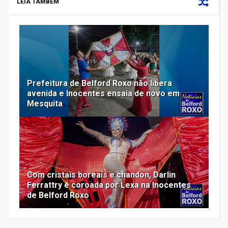
LEIA TAMBÉM
Prefeitura de Belford Roxo não libera
avenida e Inocentes ensaia de novo em
Mesquita
Com cristais boreais e chandon, Darlin
Ferrattry é coroada por Lexa na Inocentes
de Belford Roxo